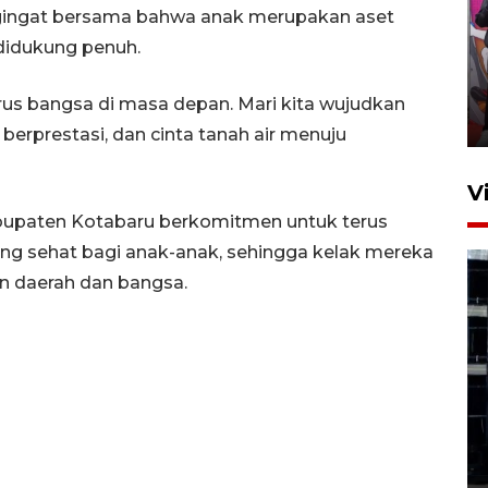
gingat bersama bahwa anak merupakan aset
Ketua DPRD Syahrial hadiri
didukung penuh.
pembukaan Turnamen Sepak
Bola Usia Dini
erus bangsa di masa depan. Mari kita wujudkan
23 Juli 2026 21:36
berprestasi, dan cinta tanah air menuju
V
upaten Kotabaru berkomitmen untuk terus
 sehat bagi anak-anak, sehingga kelak mereka
n daerah dan bangsa.
Feature - Kalsel Merangkul
Anak Putus Sekolah Lewat
Pendidikan Kesetaraan
Bagian 1
30 Juli 2026 17:51