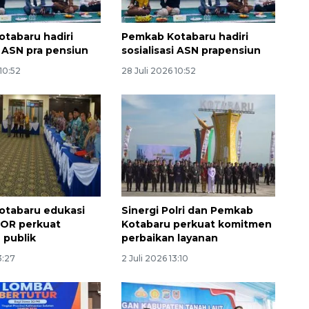
tabaru hadiri
Pemkab Kotabaru hadiri
i ASN pra pensiun
sosialisasi ASN prapensiun
 10:52
28 Juli 2026 10:52
Sinyal positif perekonomian
Indonesia
2026-08-05 15:00:00
otabaru edukasi
Sinergi Polri dan Pemkab
OR perkuat
Kotabaru perkuat komitmen
 publik
perbaikan layanan
3:27
2 Juli 2026 13:10