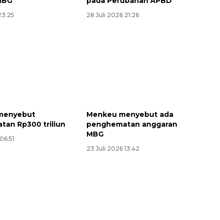
MBG
pada Perubahan APBD
23:25
28 Juli 2026 21:26
Belanja turis asing beri angin
menyebut
Menkeu menyebut ada
segar bagi ekonomi
an Rp300 triliun
penghematan anggaran
MBG
2026-08-05 09:00:00
06:51
23 Juli 2026 13:42