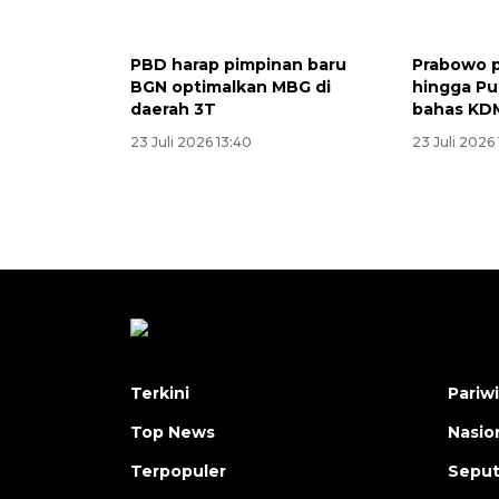
PBD harap pimpinan baru
Prabowo p
BGN optimalkan MBG di
hingga Pu
daerah 3T
bahas KD
23 Juli 2026 13:40
23 Juli 2026 
Terkini
Pariw
Top News
Nasio
Terpopuler
Seput