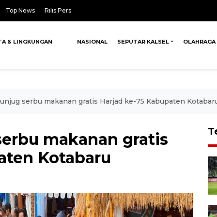
Top News
Rilis Pers
TA & LINGKUNGAN
NASIONAL
SEPUTAR KALSEL
OLAHRAGA
unjug serbu makanan gratis Harjad ke-75 Kabupaten Kotabar
T
erbu makanan gratis
aten Kotabaru