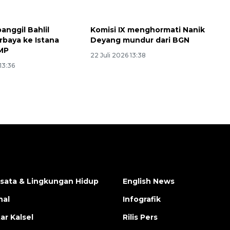
anggil Bahlil
Komisi IX menghormati Nanik
rbaya ke Istana
Deyang mundur dari BGN
MP
22 Juli 2026 13:38
13:36
isata & Lingkungan Hidup
English News
nal
Infografik
ar Kalsel
Rilis Pers