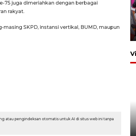
ke-75 juga dimeriahkan dengan berbagai
Ketua DPRD Syahrial hadiri
an rakyat.
pembukaan Turnamen Sepak
Bola Usia Dini
g-masing SKPD, instansi vertikal, BUMD, maupun
23 Juli 2026 21:36
V
Feature - Kalsel Merangkul
Anak Putus Sekolah Lewat
Pendidikan Kesetaraan
g atau pengindeksan otomatis untuk AI di situs web ini tanpa
Bagian 1
30 Juli 2026 17:51