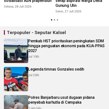
sosialisasi ASN prapensiun
serap aspirasi warga Desa
Gunung Ulin
Selasa, 28 Juli 2026
Senin, 27 Juli 2026
S
Terpopuler - Seputar Kalsel
Pemkab HST prioritaskan peningkatan SDM
hingga penguatan ekonomi pada KUA-PPAS
2027
Jul 10th
Legenda timnas Gonzales sedih
Jul 25th
Polres Banjarbaru usut dugaan pidana
penyebab karhutla di Cempaka
1 jam lalu