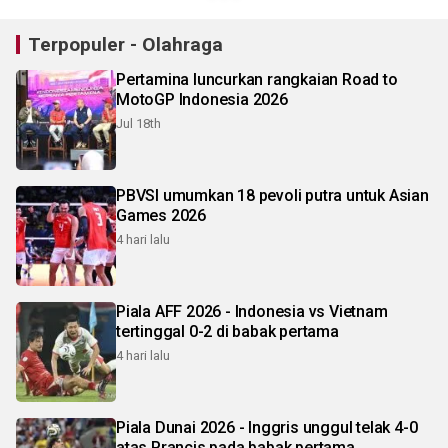
Terpopuler - Olahraga
Pertamina luncurkan rangkaian Road to
MotoGP Indonesia 2026
Jul 18th
PBVSI umumkan 18 pevoli putra untuk Asian
Games 2026
4 hari lalu
Piala AFF 2026 - Indonesia vs Vietnam
tertinggal 0-2 di babak pertama
4 hari lalu
Piala Dunai 2026 - Inggris unggul telak 4-0
atas Prancis pada babak pertama