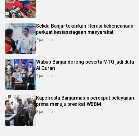
Sekda Banjar tekankan literasi kebencanaan
perkuat kesiapsiagaan masyarakat
7 jam lalu
Wabup Banjar dorong peserta MTQ jadi duta
Al Quran
7 jam lalu
Kapolresta Banjarmasin percepat pelayanan
prima menuju predikat WBBM
8 jam lalu