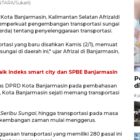
NTARA/Sukarli)
ta Banjarmasin, Kalimantan Selatan Afrizaldi
mperkuat pengembangan transportasi sungai
erda) tentang penyelenggaraan transportasi.
rtasi yang baru disahkan Kamis (2/1), memuat
ai di daerah ini," ujar Afrizal di Banjarmasin,
aik indeks smart city dan SPBE Banjarmasin
P
d
usus DPRD Kota Banjarmasin pada pembahasan
Kota Banjarmasin sejati memang transportasi
8 j
 Seribu Sungai
, hingga transportasi pada masa
perkembangan zaman mulai menggerus.
ggaraan transportasi yang memiliki 280 pasal ini