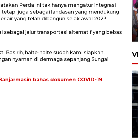
atakan Perda ini tak hanya mengatur integrasi
Ketua DPRD Syahrial hadiri
, tetapi juga sebagai landasan yang mendukung
pembukaan Turnamen Sepak
lter air yang telah dibangun sejak awal 2023.
Bola Usia Dini
i sebagai jalur transportasi alternatif yang bebas
23 Juli 2026 21:36
i Basirih, halte-halte sudah kami siapkan.
V
dengan nyaman di dermaga sepanjang Sungai
 Banjarmasin bahas dokumen COVID-19
Feature - Kalsel Merangkul
Anak Putus Sekolah Lewat
Pendidikan Kesetaraan
Bagian 1
30 Juli 2026 17:51