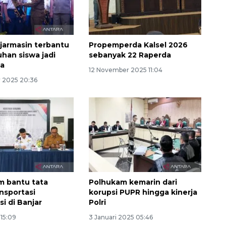
armasin terbantu
Propemperda Kalsel 2026
uhan siswa jadi
sebanyak 22 Raperda
da
12 November 2025 11:04
 2025 20:36
Memberantas kejahatan
jalanan Jakarta
2026-08-05 18:00:00
 bantu tata
Polhukam kemarin dari
ansportasi
korupsi PUPR hingga kinerja
si di Banjar
Polri
15:09
3 Januari 2025 05:46