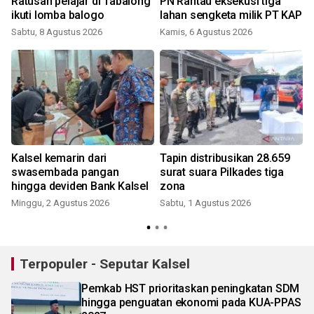
Ratusan pelajar di Tabalong
PN Rantau eksekusi tiga
ikuti lomba balogo
lahan sengketa milik PT KAP
Sabtu, 8 Agustus 2026
Kamis, 6 Agustus 2026
Kalsel kemarin dari
Tapin distribusikan 28.659
g
swasembada pangan
surat suara Pilkades tiga
hingga deviden Bank Kalsel
zona
Minggu, 2 Agustus 2026
Sabtu, 1 Agustus 2026
J
Terpopuler - Seputar Kalsel
Pemkab HST prioritaskan peningkatan SDM
hingga penguatan ekonomi pada KUA-PPAS