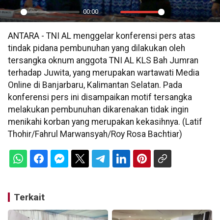
00:00
Play
Mute
Settings
PIP
En
ANTARA - TNI AL menggelar konferensi pers atas
ful
tindak pidana pembunuhan yang dilakukan oleh
tersangka oknum anggota TNI AL KLS Bah Jumran
terhadap Juwita, yang merupakan wartawati Media
Online di Banjarbaru, Kalimantan Selatan. Pada
konferensi pers ini disampaikan motif tersangka
melakukan pembunuhan dikarenakan tidak ingin
menikahi korban yang merupakan kekasihnya. (Latif
Thohir/Fahrul Marwansyah/Roy Rosa Bachtiar)
Terkait