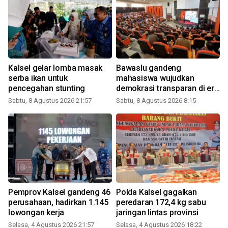
r
Kalsel gelar lomba masak
Bawaslu gandeng
serba ikan untuk
mahasiswa wujudkan
pencegahan stunting
demokrasi transparan di era
digital
Sabtu, 8 Agustus 2026 21:57
Sabtu, 8 Agustus 2026 8:15
Pemprov Kalsel gandeng 46
Polda Kalsel gagalkan
perusahaan, hadirkan 1.145
peredaran 172,4 kg sabu
lowongan kerja
jaringan lintas provinsi
Selasa, 4 Agustus 2026 21:57
Selasa, 4 Agustus 2026 18:22
K