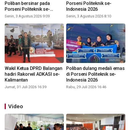
Poliban bersinar pada
Porseni Politeknik se-
Porseni Politeknik se-
Indonesia 2026
Indonesia 2026
Senin, 3 Agustus 2026 9:09
Senin, 3 Agustus 2026 8:10
Wakil Ketua DPRD Balangan
Poliban dulang medali emas
hadiri Rakorwil ADKASI se-
di Porseni Politeknik se-
Kalimantan
Indonesia 2026
Jumat, 31 Juli 2026 16:39
Rabu, 29 Juli 2026 16:46
Video