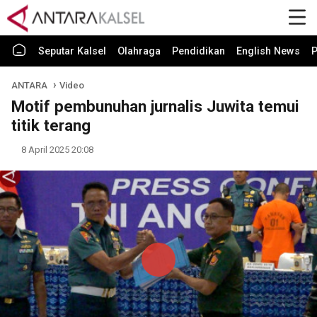
Seputar Kalsel
Olahraga
Pendidikan
English News
P
ANTARA
Video
Motif pembunuhan jurnalis Juwita temui
titik terang
8 April 2025 20:08
Play