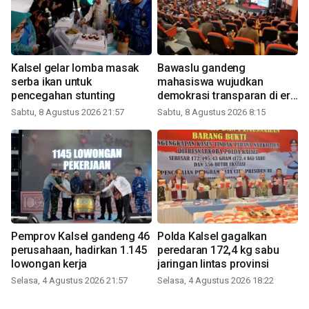
Kalsel gelar lomba masak
Bawaslu gandeng
serba ikan untuk
mahasiswa wujudkan
pencegahan stunting
demokrasi transparan di era
digital
Sabtu, 8 Agustus 2026 21:57
Sabtu, 8 Agustus 2026 8:15
Pemprov Kalsel gandeng 46
Polda Kalsel gagalkan
perusahaan, hadirkan 1.145
peredaran 172,4 kg sabu
lowongan kerja
jaringan lintas provinsi
Selasa, 4 Agustus 2026 21:57
Selasa, 4 Agustus 2026 18:22