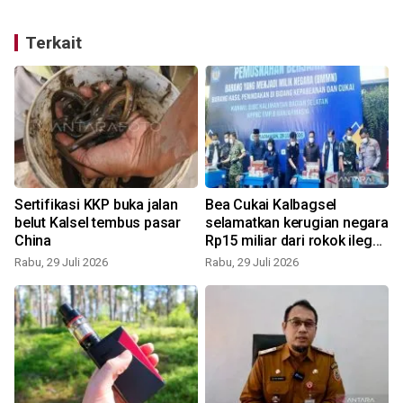
Terkait
Sertifikasi KKP buka jalan
Bea Cukai Kalbagsel
belut Kalsel tembus pasar
selamatkan kerugian negara
China
Rp15 miliar dari rokok ilegal
dan MMEA
Rabu, 29 Juli 2026
Rabu, 29 Juli 2026
S