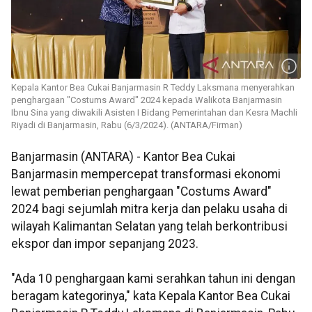
Kepala Kantor Bea Cukai Banjarmasin R Teddy Laksmana menyerahkan
penghargaan "Costums Award" 2024 kepada Walikota Banjarmasin
Ibnu Sina yang diwakili Asisten I Bidang Pemerintahan dan Kesra Machli
Riyadi di Banjarmasin, Rabu (6/3/2024). (ANTARA/Firman)
Banjarmasin (ANTARA) - Kantor Bea Cukai
Banjarmasin mempercepat transformasi ekonomi
lewat pemberian penghargaan "Costums Award"
2024 bagi sejumlah mitra kerja dan pelaku usaha di
wilayah Kalimantan Selatan yang telah berkontribusi
ekspor dan impor sepanjang 2023.
"Ada 10 penghargaan kami serahkan tahun ini dengan
beragam kategorinya," kata Kepala Kantor Bea Cukai