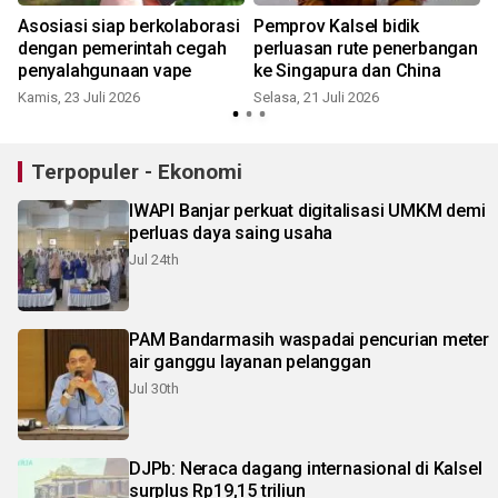
Asosiasi siap berkolaborasi
Pemprov Kalsel bidik
i
dengan pemerintah cegah
perluasan rute penerbangan
penyalahgunaan vape
ke Singapura dan China
Kamis, 23 Juli 2026
Selasa, 21 Juli 2026
S
Terpopuler - Ekonomi
IWAPI Banjar perkuat digitalisasi UMKM demi
perluas daya saing usaha
Jul 24th
PAM Bandarmasih waspadai pencurian meter
air ganggu layanan pelanggan
Jul 30th
DJPb: Neraca dagang internasional di Kalsel
surplus Rp19,15 triliun