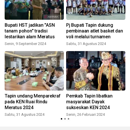
Bupati HST jadikan "ASN
Pj Bupati Tapin dukung
s
tanam pohon" tradisi
pembinaan atlet basket dan
lestarikan alam Meratus
voli melalui turnamen
Senin, 9 September 2024
Sabtu, 31 Agustus 2024
S
Tapin undang Menparekraf
Pemkab Tapin libatkan
pada KEN Ruai Rindu
masyarakat Dayak
Meratus 2024
sukseskan KEN 2024
Sabtu, 31 Agustus 2024
Senin, 26 Februari 2024
S