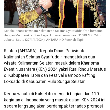
Kepala Dinas Pariwisata Kalimantan Selatan Syarifuddin foto bersama
dengan Menparekraf Sandiaga Uno usai peluncuran 110 KEN 2024 di
Jakarta, Sabtu (27/1/1/2024). ANTARA-HO Pemkab Tapin
Rantau (ANTARA) - Kepala Dinas Pariwisata
Kalimantan Selatan Syarifuddin mengatakan dua
wisata Kalimantan Selatan masuk dalam Kharisma
Event Nusantara (KEN) 2024 yakni Ruai Rindu Meratus
di Kabupaten Tapin dan Festival Bamboo Rafting
Loksado di Kabupaten Hulu Sungai Selatan.
Kedua wisata di Kalsel itu menjadi bagian dari 110
kegiatan di Indonesia yang masuk dalam KEN 2024 ini
secara langsung akan berdampak terhadap promosi