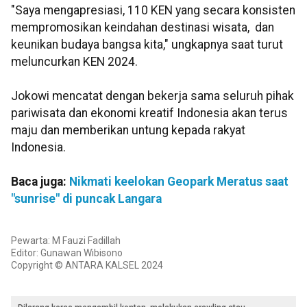
"Saya mengapresiasi, 110 KEN yang secara konsisten
mempromosikan keindahan destinasi wisata, dan
keunikan budaya bangsa kita," ungkapnya saat turut
meluncurkan KEN 2024.
Jokowi mencatat dengan bekerja sama seluruh pihak
pariwisata dan ekonomi kreatif Indonesia akan terus
maju dan memberikan untung kepada rakyat
Indonesia.
Baca juga:
Nikmati keelokan Geopark Meratus saat
"sunrise" di puncak Langara
Pewarta: M Fauzi Fadillah
Editor: Gunawan Wibisono
Copyright © ANTARA KALSEL 2024