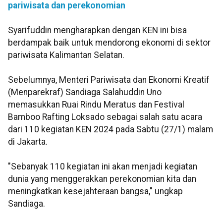
pariwisata dan perekonomian
Syarifuddin mengharapkan dengan KEN ini bisa
berdampak baik untuk mendorong ekonomi di sektor
pariwisata Kalimantan Selatan.
Sebelumnya, Menteri Pariwisata dan Ekonomi Kreatif
(Menparekraf) Sandiaga Salahuddin Uno
memasukkan Ruai Rindu Meratus dan Festival
Bamboo Rafting Loksado sebagai salah satu acara
dari 110 kegiatan KEN 2024 pada Sabtu (27/1) malam
di Jakarta.
"Sebanyak 110 kegiatan ini akan menjadi kegiatan
dunia yang menggerakkan perekonomian kita dan
meningkatkan kesejahteraan bangsa," ungkap
Sandiaga.