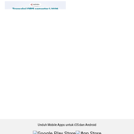
Unduh Mobile Apps untuk iOS dan Android