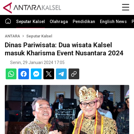
Seputar Kalsel
Olahraga
Pendidikan
English News
P
ANTARA
Seputar Kalsel
Dinas Pariwisata: Dua wisata Kalsel
masuk Kharisma Event Nusantara 2024
Senin, 29 Januari 2024 17:05