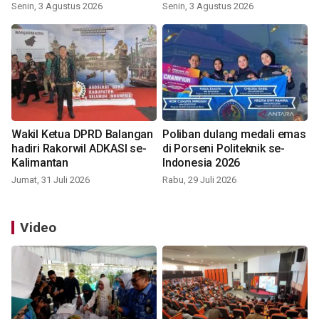
Indonesia 2026
Senin, 3 Agustus 2026
Senin, 3 Agustus 2026
Wakil Ketua DPRD Balangan
Poliban dulang medali emas
hadiri Rakorwil ADKASI se-
di Porseni Politeknik se-
Kalimantan
Indonesia 2026
Jumat, 31 Juli 2026
Rabu, 29 Juli 2026
Video