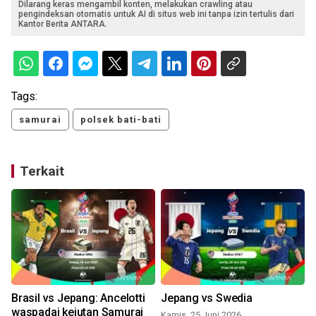
Dilarang keras mengambil konten, melakukan crawling atau
pengindeksan otomatis untuk AI di situs web ini tanpa izin tertulis dari
Kantor Berita ANTARA.
Tags:
samurai
polsek bati-bati
Terkait
n
Brasil vs Jepang: Ancelotti
Jepang vs Swedia
waspadai kejutan Samurai
Kamis, 25 Juni 2026