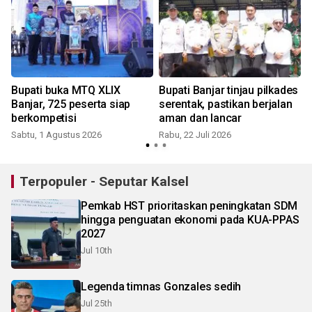
Bupati buka MTQ XLIX
Bupati Banjar tinjau pilkades
Banjar, 725 peserta siap
serentak, pastikan berjalan
berkompetisi
aman dan lancar
a
Sabtu, 1 Agustus 2026
Rabu, 22 Juli 2026
R
Terpopuler - Seputar Kalsel
Pemkab HST prioritaskan peningkatan SDM
hingga penguatan ekonomi pada KUA-PPAS
2027
Jul 10th
Legenda timnas Gonzales sedih
Jul 25th