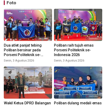
Foto
Dua atlet panjat tebing
Poliban raih tujuh emas
Poliban bersinar pada
Porseni Politeknik se-
Porseni Politeknik se-
Indonesia 2026
Indonesia 2026
Senin, 3 Agustus 2026
Senin, 3 Agustus 2026
Wakil Ketua DPRD Balangan
Poliban dulang medali emas