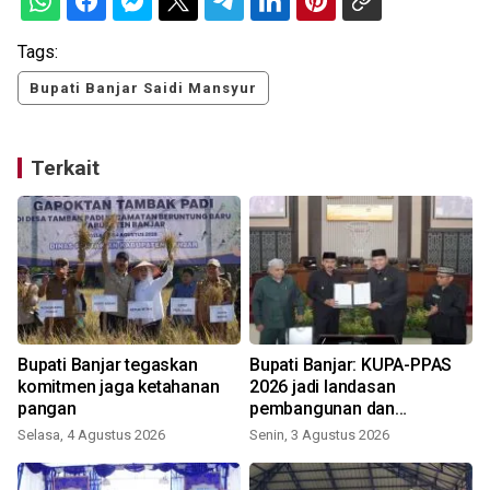
Tags:
Bupati Banjar Saidi Mansyur
Terkait
Bupati Banjar tegaskan
Bupati Banjar: KUPA-PPAS
komitmen jaga ketahanan
2026 jadi landasan
pangan
pembangunan dan
penguatan efisiensi
Selasa, 4 Agustus 2026
Senin, 3 Agustus 2026
S
anggaran