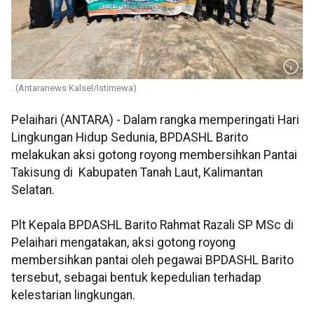
. (Antaranews Kalsel/Istimewa)
Pelaihari (ANTARA) - Dalam rangka memperingati Hari
Lingkungan Hidup Sedunia, BPDASHL Barito
melakukan aksi gotong royong membersihkan Pantai
Takisung di Kabupaten Tanah Laut, Kalimantan
Selatan.
Plt Kepala BPDASHL Barito Rahmat Razali SP MSc di
Pelaihari mengatakan, aksi gotong royong
membersihkan pantai oleh pegawai BPDASHL Barito
tersebut, sebagai bentuk kepedulian terhadap
kelestarian lingkungan.