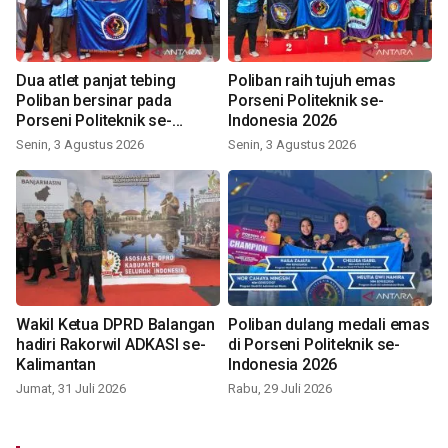
Dua atlet panjat tebing
Poliban raih tujuh emas
Poliban bersinar pada
Porseni Politeknik se-
Porseni Politeknik se-
Indonesia 2026
Indonesia 2026
Senin, 3 Agustus 2026
Senin, 3 Agustus 2026
Wakil Ketua DPRD Balangan
Poliban dulang medali emas
hadiri Rakorwil ADKASI se-
di Porseni Politeknik se-
Kalimantan
Indonesia 2026
Jumat, 31 Juli 2026
Rabu, 29 Juli 2026