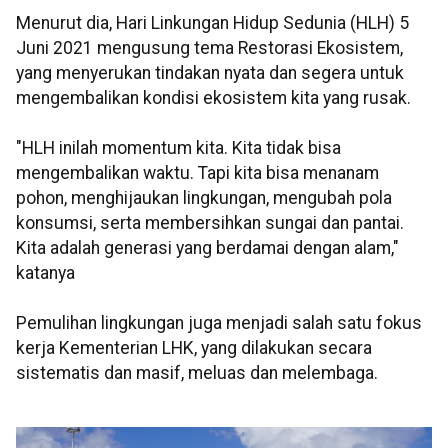
Menurut dia, Hari Linkungan Hidup Sedunia (HLH) 5
Juni 2021 mengusung tema Restorasi Ekosistem,
yang menyerukan tindakan nyata dan segera untuk
mengembalikan kondisi ekosistem kita yang rusak.
"HLH inilah momentum kita. Kita tidak bisa
mengembalikan waktu. Tapi kita bisa menanam
pohon, menghijaukan lingkungan, mengubah pola
konsumsi, serta membersihkan sungai dan pantai.
Kita adalah generasi yang berdamai dengan alam,"
katanya
Pemulihan lingkungan juga menjadi salah satu fokus
kerja Kementerian LHK, yang dilakukan secara
sistematis dan masif, meluas dan melembaga.