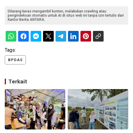
Dilarang keras mengambil konten, melakukan crawling atau
pengindeksan otomatis untuk AI di situs web ini tanpa izin tertulis dari
Kantor Berita ANTARA.
Tags:
BPDAS
Terkait