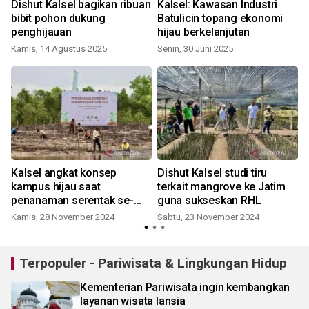
Dishut Kalsel bagikan ribuan
Kalsel: Kawasan Industri
n
bibit pohon dukung
Batulicin topang ekonomi
penghijauan
hijau berkelanjutan
Kamis, 14 Agustus 2025
Senin, 30 Juni 2025
Kalsel angkat konsep
Dishut Kalsel studi tiru
kampus hijau saat
terkait mangrove ke Jatim
penanaman serentak se-
guna sukseskan RHL
Indonesia
Kamis, 28 November 2024
Sabtu, 23 November 2024
Terpopuler - Pariwisata & Lingkungan Hidup
Kementerian Pariwisata ingin kembangkan
layanan wisata lansia