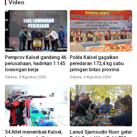
Video
Pemprov Kalsel gandeng 46
Polda Kalsel gagalkan
perusahaan, hadirkan 1.145
peredaran 172,4 kg sabu
lowongan kerja
jaringan lintas provinsi
Selasa, 4 Agustus 2026
Selasa, 4 Agustus 2026
54 Atlet menembak Kalsel,
Lanud Sjamsudin Noor gelar