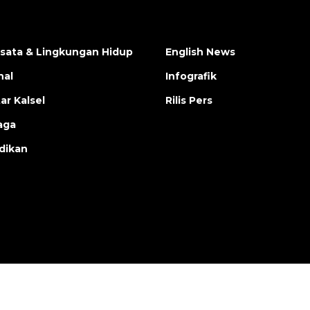
isata & Lingkungan Hidup
English News
nal
Infografik
ar Kalsel
Rilis Pers
aga
dikan