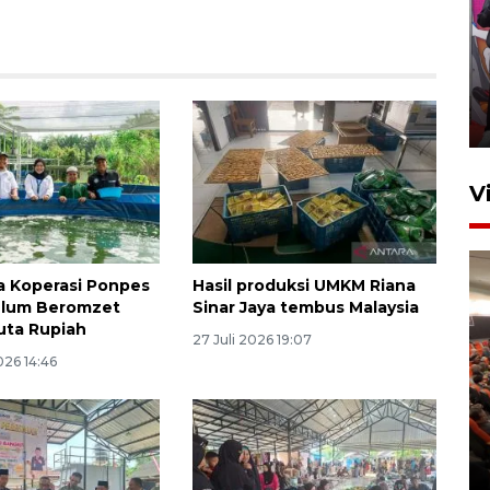
Ketua DPRD Syahrial hadiri
pembukaan Turnamen Sepak
Bola Usia Dini
23 Juli 2026 21:36
V
a Koperasi Ponpes
Hasil produksi UMKM Riana
Ulum Beromzet
Sinar Jaya tembus Malaysia
uta Rupiah
27 Juli 2026 19:07
026 14:46
Feature - Kalsel Merangkul
Anak Putus Sekolah Lewat
Pendidikan Kesetaraan
Bagian 2
30 Juli 2026 17:53