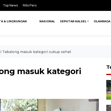
Top News
Rilis Pers
TA & LINGKUNGAN
NASIONAL
SEPUTAR KALSEL
OLAHRAGA
dii Tabalong masuk kategori cukup sehat
T
along masuk kategori