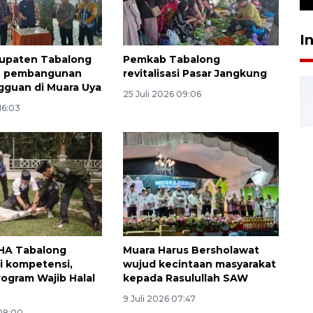
I
upaten Tabalong
Pemkab Tabalong
n pembangunan
revitalisasi Pasar Jangkung
gguan di Muara Uya
25 Juli 2026 09:06
16:03
HA Tabalong
Muara Harus Bersholawat
ji kompetensi,
wujud kecintaan masyarakat
ogram Wajib Halal
kepada Rasulullah SAW
9 Juli 2026 07:47
 08:00