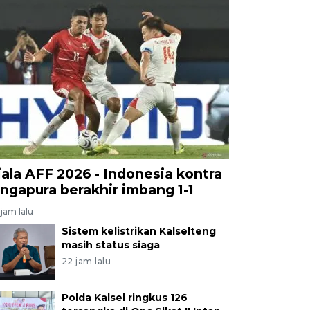
iala AFF 2026 - Indonesia kontra
ingapura berakhir imbang 1-1
jam lalu
Sistem kelistrikan Kalselteng
masih status siaga
22 jam lalu
Polda Kalsel ringkus 126