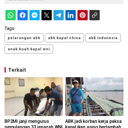
Tags:
pelarungan abk
abk kapal china
abk indonesia
anak buah kapal wni
Terkait
BP2MI janji mengurus
ABK jadi korban kerja paksa
pemulangan 33 jenazah WNI
kapal ikan asing bertambah