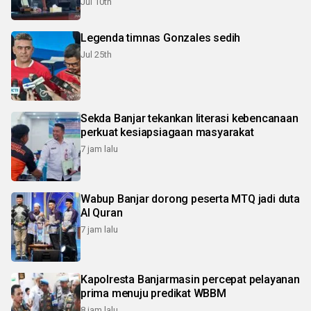
Jul 10th
Legenda timnas Gonzales sedih
Jul 25th
Sekda Banjar tekankan literasi kebencanaan
perkuat kesiapsiagaan masyarakat
7 jam lalu
Wabup Banjar dorong peserta MTQ jadi duta
Al Quran
7 jam lalu
Kapolresta Banjarmasin percepat pelayanan
prima menuju predikat WBBM
8 jam lalu