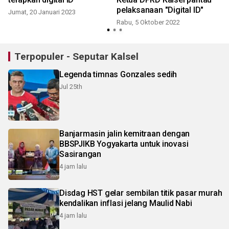
pelaksanaan "Digital ID"
Jumat, 20 Januari 2023
J
Rabu, 5 Oktober 2022
Terpopuler - Seputar Kalsel
Legenda timnas Gonzales sedih
Jul 25th
Banjarmasin jalin kemitraan dengan
BBSPJIKB Yogyakarta untuk inovasi
Sasirangan
4 jam lalu
Disdag HST gelar sembilan titik pasar murah
kendalikan inflasi jelang Maulid Nabi
4 jam lalu