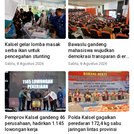
Kalsel gelar lomba masak
Bawaslu gandeng
serba ikan untuk
mahasiswa wujudkan
pencegahan stunting
demokrasi transparan di era
digital
Sabtu, 8 Agustus 2026
Sabtu, 8 Agustus 2026
Pemprov Kalsel gandeng 46
Polda Kalsel gagalkan
perusahaan, hadirkan 1.145
peredaran 172,4 kg sabu
lowongan kerja
jaringan lintas provinsi