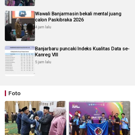
Wawali Banjarmasin bekali mental juang
calon Paskibraka 2026
4 jam lalu
Banjarbaru puncaki Indeks Kualitas Data se-
Kanreg VIII
5 jam lalu
Foto