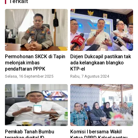
Terkait
Permohonan SKCK di Tapin
Dirjen Dukcapil pastikan tak
melonjak imbas
ada kelangkaan blangko
pendaftaran PPPK
KTP-el
Selasa, 16 September 2025
Rabu, 7 Agustus 2024
S
Pemkab Tanah Bumbu
Komisi I bersama Wakil
terapkan digital ID
Ketua DPRD Kalsel pantau