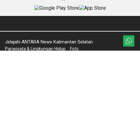
Jelajahi ANTARA News Kalimantan Selatan
Pariwisata & Lingkungan Hidup
Foto
Nasional
Video
Seputar Kalsel
Ketentuan Penggunaan
Olahraga
Kebijakan Privasi
Pendidikan
Pedoman Media Siber
English News
Tentang Kami
Rilis Pers