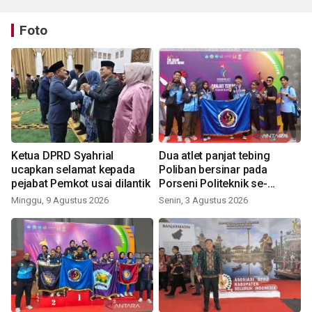
Foto
Ketua DPRD Syahrial
Dua atlet panjat tebing
ucapkan selamat kepada
Poliban bersinar pada
pejabat Pemkot usai dilantik
Porseni Politeknik se-
Indonesia 2026
Minggu, 9 Agustus 2026
Senin, 3 Agustus 2026