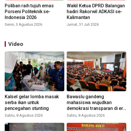
Poliban raih tujuh emas
Wakil Ketua DPRD Balangan
Porseni Politeknik se-
hadiri Rakorwil ADKASI se-
Indonesia 2026
Kalimantan
Senin, 3 Agustus 2026
Jumat, 31 Juli 2026
Video
Kalsel gelar lomba masak
Bawaslu gandeng
serba ikan untuk
mahasiswa wujudkan
pencegahan stunting
demokrasi transparan di era
digital
Sabtu, 8 Agustus 2026
Sabtu, 8 Agustus 2026