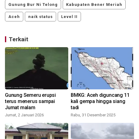
Gunung Bur Ni Telong
Kabupaten Bener Meriah
Aceh
naik status
Level II
Terkait
Gunung Semeru erupsi
BMKG: Aceh diguncang 11
terus menerus sampai
kali gempa hingga siang
Jumat malam
tadi
K
Jumat, 2 Januari 2026
Rabu, 31 Desember 2025