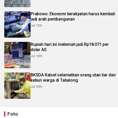
Prabowo: Ekonomi kerakyatan harus kembali
jadi arah pembangunan
Jul 12th
Rupiah hari ini melemah jadi Rp18.071 per
dolar AS
Jul 16th
BKSDA Kalsel selamatkan orang utan liar dari
kebun warga di Tabalong
Jul 30th
Foto