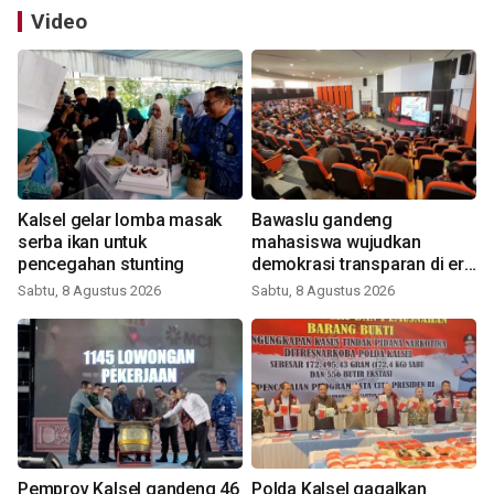
Video
Kalsel gelar lomba masak
Bawaslu gandeng
serba ikan untuk
mahasiswa wujudkan
pencegahan stunting
demokrasi transparan di era
digital
Sabtu, 8 Agustus 2026
Sabtu, 8 Agustus 2026
Pemprov Kalsel gandeng 46
Polda Kalsel gagalkan