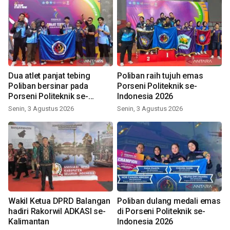
Dua atlet panjat tebing
Poliban raih tujuh emas
Poliban bersinar pada
Porseni Politeknik se-
Porseni Politeknik se-
Indonesia 2026
Indonesia 2026
Senin, 3 Agustus 2026
Senin, 3 Agustus 2026
Wakil Ketua DPRD Balangan
Poliban dulang medali emas
hadiri Rakorwil ADKASI se-
di Porseni Politeknik se-
Kalimantan
Indonesia 2026