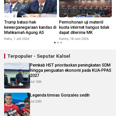
Trump batasi hak
Permohonan uji materiil
kewarganegaraan kandas di
kuota internet hangus tidak
Mahkamah Agung AS
dapat diterima MK
S
Rabu, 1 Juli 2026
Kamis, 18 Juni 2026
Terpopuler - Seputar Kalsel
Pemkab HST prioritaskan peningkatan SDM
hingga penguatan ekonomi pada KUA-PPAS
2027
Jul 10th
Legenda timnas Gonzales sedih
Jul 25th