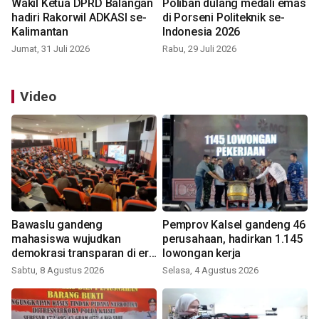
Wakil Ketua DPRD Balangan
Poliban dulang medali emas
hadiri Rakorwil ADKASI se-
di Porseni Politeknik se-
Kalimantan
Indonesia 2026
Jumat, 31 Juli 2026
Rabu, 29 Juli 2026
Video
Bawaslu gandeng
Pemprov Kalsel gandeng 46
mahasiswa wujudkan
perusahaan, hadirkan 1.145
demokrasi transparan di era
lowongan kerja
digital
Sabtu, 8 Agustus 2026
Selasa, 4 Agustus 2026