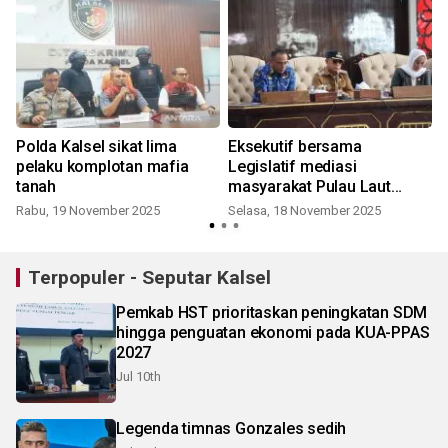
Polda Kalsel sikat lima
Eksekutif bersama
pelaku komplotan mafia
Legislatif mediasi
tanah
masyarakat Pulau Laut
Timur dengan perusahaan
Rabu, 19 November 2025
Selasa, 18 November 2025
K
Terpopuler - Seputar Kalsel
Pemkab HST prioritaskan peningkatan SDM
hingga penguatan ekonomi pada KUA-PPAS
2027
Jul 10th
Legenda timnas Gonzales sedih