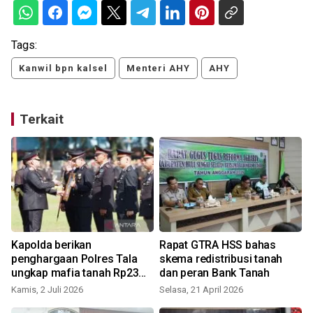
Tags:
Kanwil bpn kalsel
Menteri AHY
AHY
Terkait
Kapolda berikan
Rapat GTRA HSS bahas
penghargaan Polres Tala
skema redistribusi tanah
ungkap mafia tanah Rp23
dan peran Bank Tanah
miliar
Kamis, 2 Juli 2026
Selasa, 21 April 2026