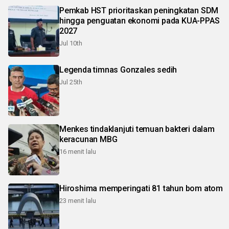
Pemkab HST prioritaskan peningkatan SDM
hingga penguatan ekonomi pada KUA-PPAS
2027
Jul 10th
Legenda timnas Gonzales sedih
Jul 25th
Menkes tindaklanjuti temuan bakteri dalam
keracunan MBG
16 menit lalu
Hiroshima memperingati 81 tahun bom atom
23 menit lalu