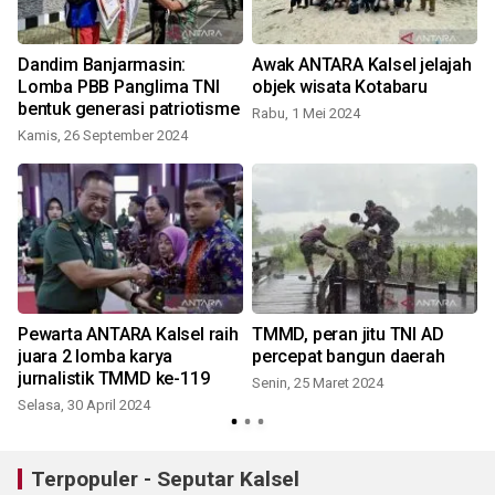
Dandim Banjarmasin:
Awak ANTARA Kalsel jelajah
Lomba PBB Panglima TNI
objek wisata Kotabaru
bentuk generasi patriotisme
Rabu, 1 Mei 2024
Kamis, 26 September 2024
Pewarta ANTARA Kalsel raih
TMMD, peran jitu TNI AD
juara 2 lomba karya
percepat bangun daerah
jurnalistik TMMD ke-119
Senin, 25 Maret 2024
Selasa, 30 April 2024
S
Terpopuler - Seputar Kalsel