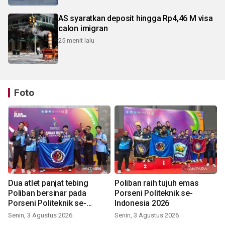
AS syaratkan deposit hingga Rp4,46 M visa
calon imigran
25 menit lalu
Foto
Dua atlet panjat tebing
Poliban raih tujuh emas
Poliban bersinar pada
Porseni Politeknik se-
Porseni Politeknik se-
Indonesia 2026
Indonesia 2026
Senin, 3 Agustus 2026
Senin, 3 Agustus 2026