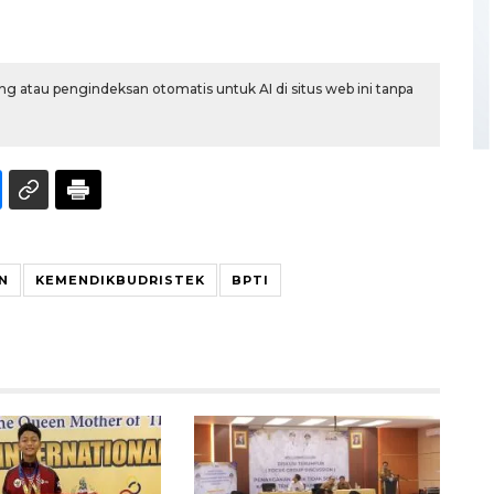
g atau pengindeksan otomatis untuk AI di situs web ini tanpa
Ekonomi triwulan II-2026
tumbuh 5,29 persen
N
KEMENDIKBUDRISTEK
BPTI
2026-08-06 18:45:00