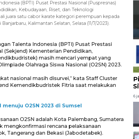
donesia (BPTI) Pusat Prestasi Nasional (Puspresnas)
didikan, Kebudayaan, Riset, dan Teknologi
i juara satu cabor karate kategori perempuan kepada
 Banjarbaru, Kalimantan Selatan, Selasa (11/7/2023).
an Talenta Indonesia (BPTI) Pusat Prestasi
al (Sekjend) Kementerian Pendidikan,
endikbudristek) masih mencari yempat yang
Olimpiade Olahraga Siswa Nasional (O2SN) 2023.
t nasional masih disurvei,” kata Staff Cluster
P
end Kemendikbudristek Fitria saat melakukan
S
6 j
MI menuju O2SN 2023 di Sumsel
aksanaan O2SN adalah Kota Palembang, Sumatera
ek mengkonfirmasi rencana pelaksanaan
pok, Tangerang dan Bekasi (Jabodetabek).