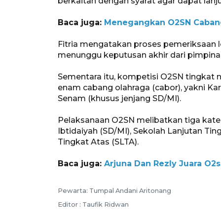
berkaitan dengan syarat agar dapat lanju
Baca juga:
Menegangkan O2SN Cabang
Fitria mengatakan proses pemeriksaan l
menunggu keputusan akhir dari pimpinan
Sementara itu, kompetisi O2SN tingkat
enam cabang olahraga (cabor), yakni Karat
Senam (khusus jenjang SD/MI).
Pelaksanaan O2SN melibatkan tiga kate
Ibtidaiyah (SD/MI), Sekolah Lanjutan Ti
Tingkat Atas (SLTA).
Baca juga:
Arjuna Dan Rezly Juara O2
Pewarta: Tumpal Andani Aritonang
Editor : Taufik Ridwan