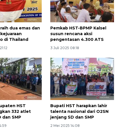
 raih dua emas dan
Pemkab HST-BPMP Kalsel
kejuaraan
susun rencana aksi
 di Thailand
pengentasan 4.300 ATS
21:12
3 Juli 2025 08:18
upaten HST
Bupati HST harapkan lahir
gkan 332 atlet
talenta nasional dari O2SN
D dan SMP
jenjang SD dan SMP
4:59
2 Mei 2025 14:08