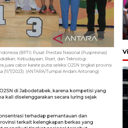
Ketua DPRD Syahrial hadiri
pembukaan Turnamen Sepak
Bola Usia Dini
23 Juli 2026 21:36
V
donesia (BPTI) Pusat Prestasi Nasional (Puspresnas)
didikan, Kebudayaan, Riset, dan Teknologi
juara cabor karate putra seleksi O2SN tingkat provinsi
asa (11/7/2023). (ANTARA/Tumpal Andani Aritonang)
O2SN di Jabodetabek, karena kompetisi yang
 kali diselenggarakan secara luring sejak
Feature - Kalsel Merangkul
Anak Putus Sekolah Lewat
Pendidikan Kesetaraan
 konsentrasi terhadap pemantauan dan
Bagian 1
ovinsi terkait kelengkapan berkas yang
30 Juli 2026 17:51