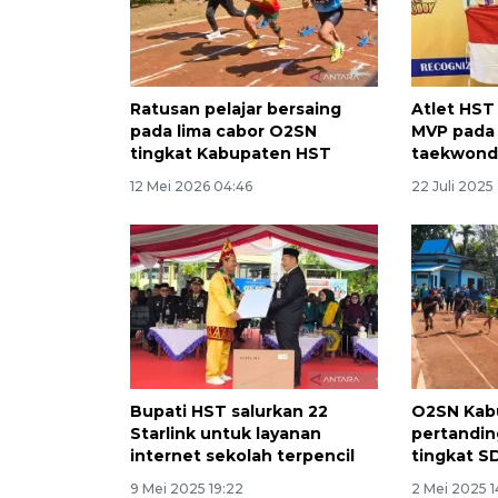
Ratusan pelajar bersaing
Atlet HST
pada lima cabor O2SN
MVP pada 
tingkat Kabupaten HST
taekwondo
12 Mei 2026 04:46
22 Juli 2025 
Bupati HST salurkan 22
O2SN Kab
Starlink untuk layanan
pertandin
internet sekolah terpencil
tingkat S
9 Mei 2025 19:22
2 Mei 2025 1