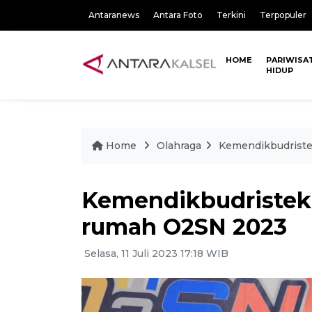
Antaranews
Antara Foto
Terkini
Terpopuler
HOME
PARIWISA
HIDUP
Home
Olahraga
Kemendikbudriste
Kemendikbudristek
rumah O2SN 2023
Selasa, 11 Juli 2023 17:18 WIB