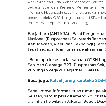
Perwakilan dari Balai Pengembangan Talenta In
Sekretaris Jenderal (Sekjend) Kementerian Pen
(Kemendikbudristek) saat mengalungkan medal
peserta seleksi O2SN tingkat provinsi SD/MI, di
(ANTARA/Tumpal Andani Aritonang)
Banjarbaru (ANTARA) - Balai Pengembang
Nasional (Puspresnas) Sekretaris Jender
Kebudayaan, Riset, dan Teknologi (Kem
tepat sebagai tuan rumah pelaksanaan 
“Beberapa lokasi pelaksanaan O2SN tingka
Seni dan Olahraga BPTI Puspresnas Sekj
kunjungan kerja di Banjarbaru, Selasa.
Baca juga:
Kalsel jaring karateka SD/
Sebelumnya, informasi tuan rumah pel
Selatan, namun pihak Kemendikbudrist
dialihkan ke wilayah Jakarta, Bogor, De