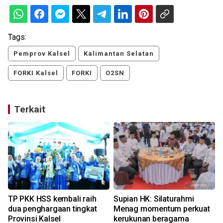
Tags:
Pemprov Kalsel
Kalimantan Selatan
FORKI Kalsel
FORKI
O2SN
Terkait
TP PKK HSS kembali raih
Supian HK: Silaturahmi
dua penghargaan tingkat
Menag momentum perkuat
Provinsi Kalsel
kerukunan beragama