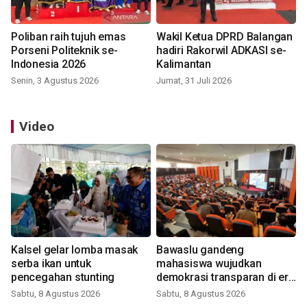
Poliban raih tujuh emas
Wakil Ketua DPRD Balangan
Porseni Politeknik se-
hadiri Rakorwil ADKASI se-
Indonesia 2026
Kalimantan
Senin, 3 Agustus 2026
Jumat, 31 Juli 2026
Video
Kalsel gelar lomba masak
Bawaslu gandeng
serba ikan untuk
mahasiswa wujudkan
pencegahan stunting
demokrasi transparan di era
digital
Sabtu, 8 Agustus 2026
Sabtu, 8 Agustus 2026