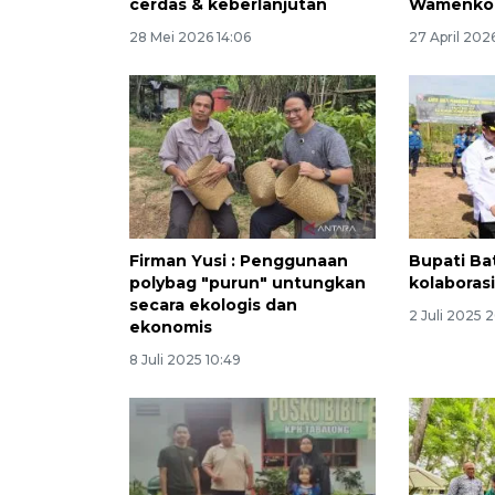
cerdas & keberlanjutan
Wamenko
28 Mei 2026 14:06
27 April 202
Firman Yusi : Penggunaan
Bupati Ba
polybag "purun" untungkan
kolaborasi
secara ekologis dan
2 Juli 2025 2
ekonomis
8 Juli 2025 10:49