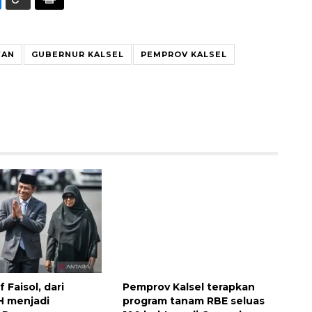
WAN
GUBERNUR KALSEL
PEMPROV KALSEL
Vaksin HPV untuk siswa laki-
laki
2026-08-06 06:30:00
f Faisol, dari
Pemprov Kalsel terapkan
H menjadi
program tanam RBE seluas