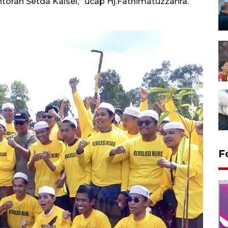
ntoran Setda Kalsel,” ucap Hj.Fathimatuzzahra.
F