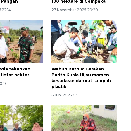
 Pangan
100 hektare di Cempaka
6 22:14
27 November 2025 20:20
tola tekankan
Wabup Batola: Gerakan
 lintas sektor
Barito Kuala Hijau momen
kesadaran darurat sampah
0:19
plastik
6 Juni 2025 03:55