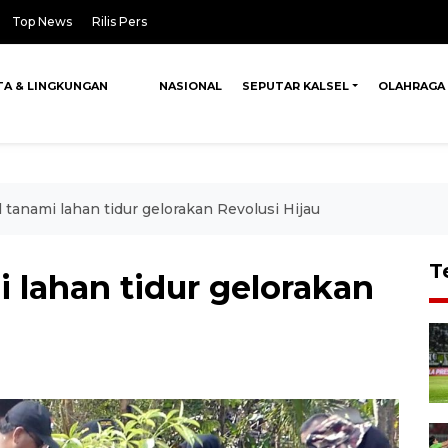
Top News
Rilis Pers
TA & LINGKUNGAN
NASIONAL
SEPUTAR KALSEL
OLAHRAGA
l tanami lahan tidur gelorakan Revolusi Hijau
T
i lahan tidur gelorakan