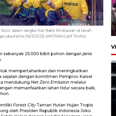
Ketua DPRD Syahrial hadiri
pembukaan Turnamen Sepak
Bola Usia Dini
23 Juli 2026 21:36
 Noor dalam rangka Hari Bakti Rimbawan di tanah
Loka,Kamis (16/3/2023) (ANTARA/Latif Thohir)
V
mi sebanyak 25.000 bibit pohon dengan jenis
.
untuk mempertahankan dan meningkatkan
uga sejalan dengan komitmen Pemprov Kalsel
erta mendukung
Net Zero Emission
melalui
engan memanfaatkan lahan tidur secara baik,
Feature - Kalsel Merangkul
ohon.
Anak Putus Sekolah Lewat
Pendidikan Kesetaraan
emiliki
Forest City
Taman Hutan Hujan Tropis
Bagian 1
sung oleh Presiden Republik Indonesia Joko
30 Juli 2026 17:51