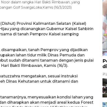
 Noor dalam rangka Hari Bakti Rimbawan, yang
apangan Golf SwargaLoka,Kamis (16/3/2023)
Dishut) Provinsi Kalimantan Selatan (Kalsel)
ijau yang dicanangkan Gubernur Kalsel Sahbirin
sama di tanah Pemprov Kalsel samping
t, disampaikan, tanah Pemprov yang dijadikan
upakan lahan tidur milik Dinas Pemuda dan
rsebut sudah ditanami tanaman dengan jenis pulai
P
Hari Bakti Rimbawan, Kamis (16/3).
d
21 
matuzzahra mengatakan, sesuai instruksi
 oleh Dinas Kehutanan untuk ditanami dan
 (tanaman)nya, menyesuaikan kondisi lahan yang
dan diharapkan akan menjadi areal kedua Forest