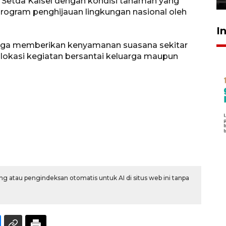
 Setda Kalsel dengan kondisi tanaman yang
rogram penghijauan lingkungan nasional oleh
I
i juga memberikan kenyamanan suasana sekitar
lokasi kegiatan bersantai keluarga maupun
g atau pengindeksan otomatis untuk AI di situs web ini tanpa