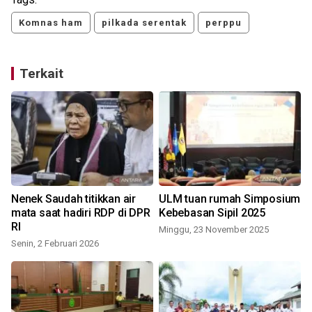
Komnas ham
pilkada serentak
perppu
Terkait
Nenek Saudah titikkan air
ULM tuan rumah Simposium
mata saat hadiri RDP di DPR
Kebebasan Sipil 2025
RI
Minggu, 23 November 2025
Senin, 2 Februari 2026
K