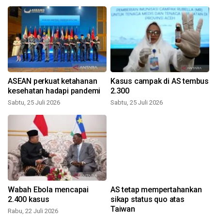
ASEAN perkuat ketahanan
Kasus campak di AS tembus
kesehatan hadapi pandemi
2.300
Sabtu, 25 Juli 2026
Sabtu, 25 Juli 2026
R
Wabah Ebola mencapai
AS tetap mempertahankan
2.400 kasus
sikap status quo atas
Taiwan
Rabu, 22 Juli 2026