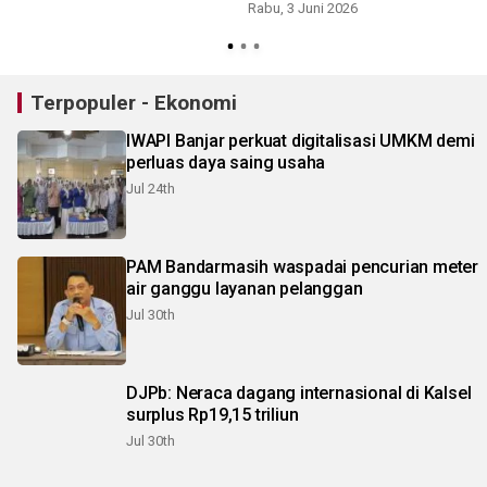
Rabu, 3 Juni 2026
Terpopuler - Ekonomi
IWAPI Banjar perkuat digitalisasi UMKM demi
perluas daya saing usaha
Jul 24th
PAM Bandarmasih waspadai pencurian meter
air ganggu layanan pelanggan
Jul 30th
DJPb: Neraca dagang internasional di Kalsel
surplus Rp19,15 triliun
Jul 30th