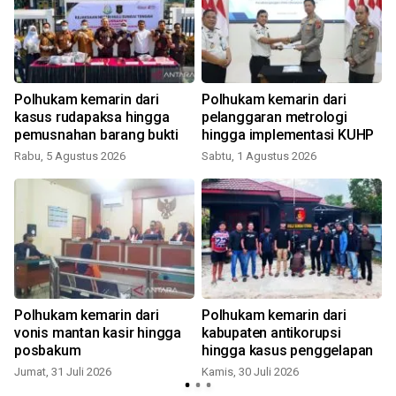
Polhukam kemarin dari
Polhukam kemarin dari
kasus rudapaksa hingga
pelanggaran metrologi
pemusnahan barang bukti
hingga implementasi KUHP
Rabu, 5 Agustus 2026
Sabtu, 1 Agustus 2026
S
Polhukam kemarin dari
Polhukam kemarin dari
vonis mantan kasir hingga
kabupaten antikorupsi
posbakum
hingga kasus penggelapan
Jumat, 31 Juli 2026
Kamis, 30 Juli 2026
J