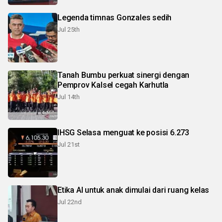
Legenda timnas Gonzales sedih
Jul 25th
Tanah Bumbu perkuat sinergi dengan
Pemprov Kalsel cegah Karhutla
Jul 14th
IHSG Selasa menguat ke posisi 6.273
Jul 21st
Etika AI untuk anak dimulai dari ruang kelas
Jul 22nd