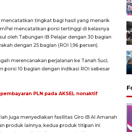
a mencatatkan tingkat bagi hasil yang menarik
mPel mencatatkan porsi tertinggi di kelasnya
usul oleh Tabungan iB Pelajar dengan 30 bagian
rakah dengan 25 bagian (ROI 1,96 persen).
ngah merencanakan perjalanan ke Tanah Suci,
porsi 10 bagian dengan indikasi ROI sebesar
F
 pembayaran PLN pada AKSEL nonaktif
ariah juga menyediakan fasilitas Giro iB Al Amanah
 produk lainnya, kedua produk titipan ini