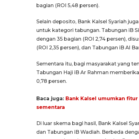
bagian (ROI 5,48 persen).
Selain deposito, Bank Kalsel Syariah jug
untuk kategori tabungan. Tabungan iB Si
dengan 35 bagian (ROI 2,74 persen), dis
(ROI 2,35 persen), dan Tabungan iB Al Ba
Sementara itu, bagi masyarakat yang te
Tabungan Haji iB Ar Rahman memberikan 
0,78 persen.
Baca juga:
Bank Kalsel umumkan fitur
sementara
Di luar skema bagi hasil, Bank Kalsel Sy
dan Tabungan iB Wadiah. Berbeda dengan