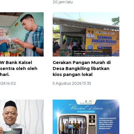
20 jam lalu
W Bank Kalsel
Gerakan Pangan Murah di
sentra oleh oleh
Desa Bangkiling libatkan
hari.
kios pangan lokal
026 14:02
5 Agustus 2026 13:35