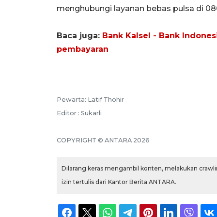
menghubungi layanan bebas pulsa di 08
Baca juga:
Bank Kalsel - Bank Indonesi
pembayaran
Pewarta: Latif Thohir
Editor : Sukarli
COPYRIGHT © ANTARA 2026
Dilarang keras mengambil konten, melakukan crawlin
izin tertulis dari Kantor Berita ANTARA.