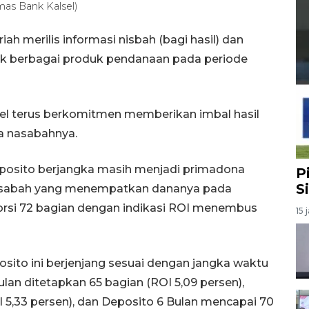
as Bank Kalsel)
ah merilis informasi nisbah (bagi hasil) dan
tuk berbagai produk pendanaan pada periode
l terus berkomitmen memberikan imbal hasil
ra nasabahnya.
Deposito berjangka masih menjadi primadona
P
S
 Nasabah yang menempatkan dananya pada
rsi 72 bagian dengan indikasi ROI menembus
15 
ito ini berjenjang sesuai dengan jangka waktu
lan ditetapkan 65 bagian (ROI 5,09 persen),
 5,33 persen), dan Deposito 6 Bulan mencapai 70