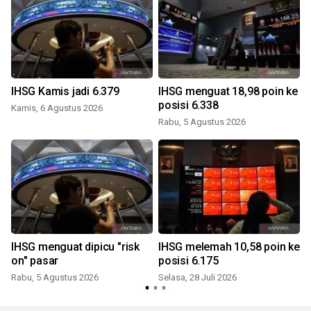
IHSG Kamis jadi 6.379
IHSG menguat 18,98 poin ke
posisi 6.338
Kamis, 6 Agustus 2026
Rabu, 5 Agustus 2026
S
IHSG menguat dipicu "risk
IHSG melemah 10,58 poin ke
on" pasar
posisi 6.175
Rabu, 5 Agustus 2026
Selasa, 28 Juli 2026
S