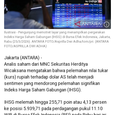
Ilustrasi - Pengunjung memotret layar yang menampilkan pergerakan
Indeks Harga Saham Gabungan (IHSG) di Bursa Efek Indonesia, Jakarta,
Rabu (25/3/2026). ANTARA FOTO/Asprilla Dwi Adha/tom/pri. (ANTARA
FOTO/ASPRILLA DWI ADHA)
Jakarta (ANTARA) -
Analis saham dari MNC Sekuritas Herditya
Wicaksana mengatakan bahwa pelemahan nilai tukar
(kurs) rupiah terhadap dolar AS telah menjadi
sentimen yang mendorong pelemahan signifikan
Indeks Harga Saham Gabungan (IHSG).
IHSG melemah hingga 255,71 poin atau 4,13 persen
ke posisi 5.939,71 pada perdagangan pukul 11.10
WIB di Bursa Efek Indonesia (BEI) pada Rabu hari ini.