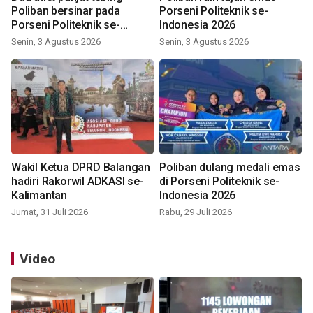
Poliban bersinar pada
Porseni Politeknik se-
Porseni Politeknik se-
Indonesia 2026
Indonesia 2026
Senin, 3 Agustus 2026
Senin, 3 Agustus 2026
Wakil Ketua DPRD Balangan
Poliban dulang medali emas
hadiri Rakorwil ADKASI se-
di Porseni Politeknik se-
Kalimantan
Indonesia 2026
Jumat, 31 Juli 2026
Rabu, 29 Juli 2026
Video