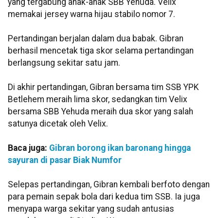
yang tergabung anak-anak SBB Yehuda. Velix
memakai jersey warna hijau stabilo nomor 7.
‎Pertandingan berjalan dalam dua babak. Gibran
berhasil mencetak tiga skor selama pertandingan
berlangsung sekitar satu jam.
‎Di akhir pertandingan, Gibran bersama tim SSB YPK
Betlehem meraih lima skor, sedangkan tim Velix
bersama SBB Yehuda meraih dua skor yang salah
satunya dicetak oleh Velix.
Baca juga:
Gibran borong ikan baronang hingga
sayuran di pasar Biak Numfor
‎Selepas pertandingan, Gibran kembali berfoto dengan
para pemain sepak bola dari kedua tim SSB. Ia juga
menyapa warga sekitar yang sudah antusias