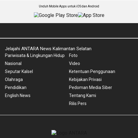
Unduh Mobile Apps untuk iOS dan Android
Jelajahi ANTARA News Kalimantan Selatan
Pariwisata & Lingkungan Hidup
Foto
Nasional
Video
Seputar Kalsel
Ketentuan Penggunaan
Olahraga
Kebijakan Privasi
Pendidikan
Pedoman Media Siber
English News
Tentang Kami
Rilis Pers