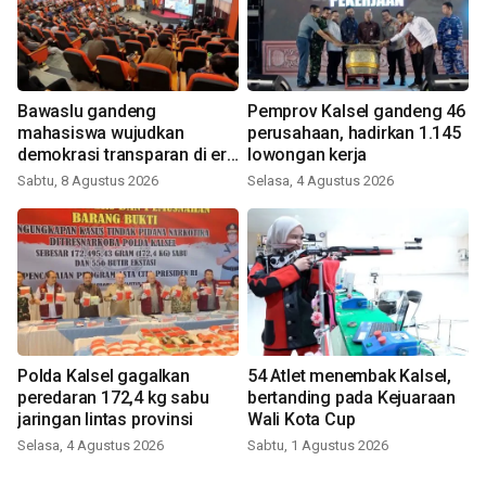
Bawaslu gandeng
Pemprov Kalsel gandeng 46
mahasiswa wujudkan
perusahaan, hadirkan 1.145
demokrasi transparan di era
lowongan kerja
digital
Sabtu, 8 Agustus 2026
Selasa, 4 Agustus 2026
Polda Kalsel gagalkan
54 Atlet menembak Kalsel,
peredaran 172,4 kg sabu
bertanding pada Kejuaraan
jaringan lintas provinsi
Wali Kota Cup
Selasa, 4 Agustus 2026
Sabtu, 1 Agustus 2026