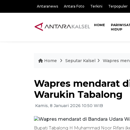
Antaranews
Antara Foto
Terkini
Terpopuler
HOME
PARIWISA
HIDUP
Home
Seputar Kalsel
Wapres mend
Wapres mendarat d
Warukin Tabalong
Kamis, 8 Januari 2026 10:50 WIB
Bupati Tabalong H Muhammad Noor Rifani (k