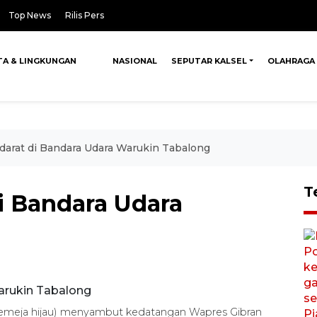
Top News
Rilis Pers
TA & LINGKUNGAN
NASIONAL
SEPUTAR KALSEL
OLAHRAGA
arat di Bandara Udara Warukin Tabalong
T
i Bandara Udara
emeja hijau) menyambut kedatangan Wapres Gibran