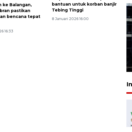
bantuan untuk korban banjir
 ke Balangan,
Tebing Tinggi
bran pastikan
an bencana tepat
8 Januari 2026 16:00
26 16:33
Feature - Kalsel Merangkul
Anak Putus Sekolah Lewat
Pendidikan Kesetaraan
Bagian 1
30 Juli 2026 17:51
I