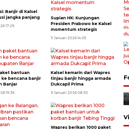
i: Banjir di Kalsel
usi jangka panjang
Supian HK: Kunjungan
Presiden Prabowo ke Kalsel
026 17:29
momentum strategis
11 Januari 2026 14:05
aket bantuan
Kalsel kemarin dari Wapres
Ketua DPRD Syahrial hadiri
F
n ke bencana banjir
tinjau banjir hingga armada
pembukaan Turnamen Sepak
 Banjar
Dukcapil Prima
Bola Usia Dini
026 19:36
9 Januari 2026 08:30
23 Juli 2026 21:36
V
Wapres berikan 1000 paket