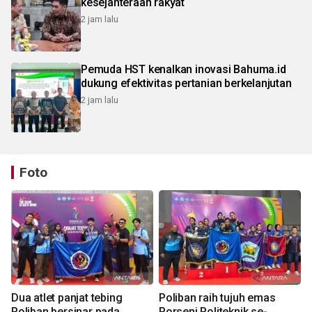
kesejahteraan rakyat
2 jam lalu
Pemuda HST kenalkan inovasi Bahuma.id
dukung efektivitas pertanian berkelanjutan
2 jam lalu
Foto
Dua atlet panjat tebing
Poliban raih tujuh emas
Poliban bersinar pada
Porseni Politeknik se-