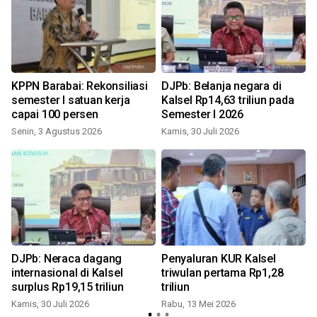
KPPN Barabai: Rekonsiliasi
DJPb: Belanja negara di
semester I satuan kerja
Kalsel Rp14,63 triliun pada
capai 100 persen
Semester I 2026
Senin, 3 Agustus 2026
Kamis, 30 Juli 2026
DJPb: Neraca dagang
Penyaluran KUR Kalsel
internasional di Kalsel
triwulan pertama Rp1,28
surplus Rp19,15 triliun
triliun
Kamis, 30 Juli 2026
Rabu, 13 Mei 2026
S