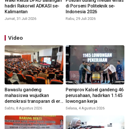
Wakil Ketua DPRD Balangan
Poliban dulang medali emas
hadiri Rakorwil ADKASI se-
di Porseni Politeknik se-
Kalimantan
Indonesia 2026
Jumat, 31 Juli 2026
Rabu, 29 Juli 2026
Video
Bawaslu gandeng
Pemprov Kalsel gandeng 46
mahasiswa wujudkan
perusahaan, hadirkan 1.145
demokrasi transparan di era
lowongan kerja
digital
Sabtu, 8 Agustus 2026
Selasa, 4 Agustus 2026