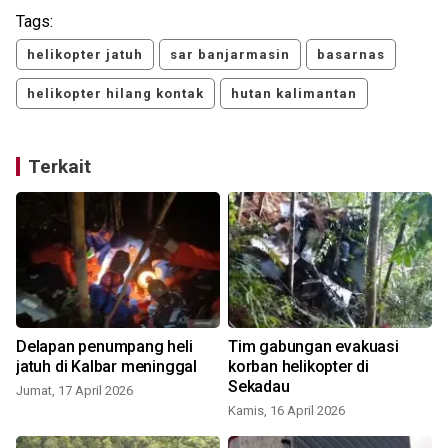
Tags:
helikopter jatuh
sar banjarmasin
basarnas
helikopter hilang kontak
hutan kalimantan
Terkait
Delapan penumpang heli
Tim gabungan evakuasi
jatuh di Kalbar meninggal
korban helikopter di
Sekadau
Jumat, 17 April 2026
K
Kamis, 16 April 2026