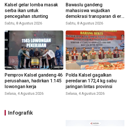
Kalsel gelar lomba masak
Bawaslu gandeng
serba ikan untuk
mahasiswa wujudkan
pencegahan stunting
demokrasi transparan di era
digital
Sabtu, 8 Agustus 2026
Sabtu, 8 Agustus 2026
Pemprov Kalsel gandeng 46
Polda Kalsel gagalkan
perusahaan, hadirkan 1.145
peredaran 172,4 kg sabu
lowongan kerja
jaringan lintas provinsi
Selasa, 4 Agustus 2026
Selasa, 4 Agustus 2026
Infografik