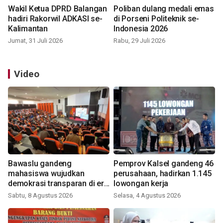
Wakil Ketua DPRD Balangan
Poliban dulang medali emas
hadiri Rakorwil ADKASI se-
di Porseni Politeknik se-
Kalimantan
Indonesia 2026
Jumat, 31 Juli 2026
Rabu, 29 Juli 2026
Video
Bawaslu gandeng
Pemprov Kalsel gandeng 46
mahasiswa wujudkan
perusahaan, hadirkan 1.145
demokrasi transparan di era
lowongan kerja
digital
Sabtu, 8 Agustus 2026
Selasa, 4 Agustus 2026