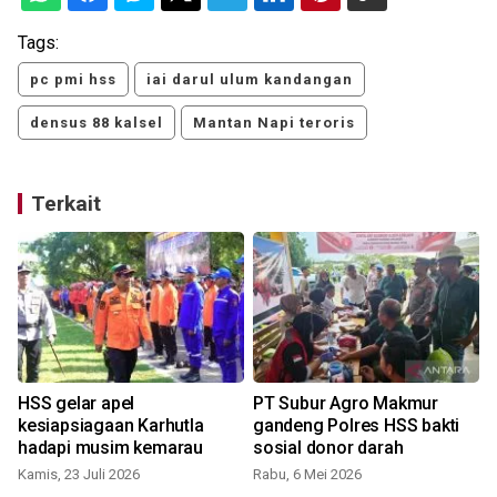
Tags:
pc pmi hss
iai darul ulum kandangan
densus 88 kalsel
Mantan Napi teroris
Terkait
HSS gelar apel
PT Subur Agro Makmur
kesiapsiagaan Karhutla
gandeng Polres HSS bakti
M
hadapi musim kemarau
sosial donor darah
Kamis, 23 Juli 2026
Rabu, 6 Mei 2026