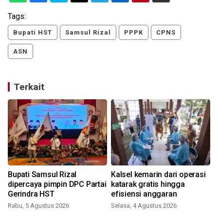
Tags:
Bupati HST
Samsul Rizal
PPPK
CPNS
ASN
Terkait
Bupati Samsul Rizal
Kalsel kemarin dari operasi
dipercaya pimpin DPC Partai
katarak gratis hingga
a
Gerindra HST
efisiensi anggaran
Rabu, 5 Agustus 2026
Selasa, 4 Agustus 2026
S