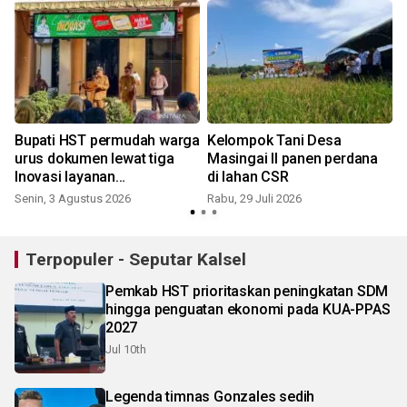
Bupati HST permudah warga
Kelompok Tani Desa
urus dokumen lewat tiga
Masingai II panen perdana
Inovasi layanan
di lahan CSR
kependudukan
Senin, 3 Agustus 2026
Rabu, 29 Juli 2026
S
Terpopuler - Seputar Kalsel
Pemkab HST prioritaskan peningkatan SDM
hingga penguatan ekonomi pada KUA-PPAS
2027
Jul 10th
Legenda timnas Gonzales sedih