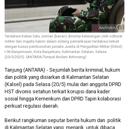
Terdakwa Kelasi Satu Jumran (kanan) dimintai keterangan oleh oditurat
militer dan majelis hakim dalam sidang pemeriksaan terdakwa terkait
dengan kasus pembunuhan jurnalis Juwita di Pengadilan Militer (Dilmil)
I-06 Banjarmasin, Kota Banjarbaru, Kalimantan Selatan, Selasa
(20/5/2025). (ANTARA/Tumpal Andani Aritonang)
Tanjung (ANTARA) - Sejumlah berita kriminal, hukum
dan politik yang disiarkan di Kalimantan Selatan
(Kalsel) pada Selasa (20/5) mulai dari anggota DPRD
HST divonis setahun terkait korupsi dana kader
sosial hingga Kemenkum dan DPRD Tapin kolaborasi
perkuat regulasi daerah.
Berikut rangkuman seputar berita hukum dan politik
di Kalimantan Selatan yang menarik untuk dibaca