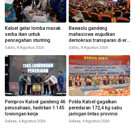
Kalsel gelar lomba masak
Bawaslu gandeng
serba ikan untuk
mahasiswa wujudkan
pencegahan stunting
demokrasi transparan di era
digital
Sabtu, 8 Agustus 2026
Sabtu, 8 Agustus 2026
Pemprov Kalsel gandeng 46
Polda Kalsel gagalkan
perusahaan, hadirkan 1.145
peredaran 172,4 kg sabu
lowongan kerja
jaringan lintas provinsi
Selasa, 4 Agustus 2026
Selasa, 4 Agustus 2026