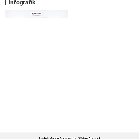
Infografik
Unduh Mobile Apps untuk iOS dan Android