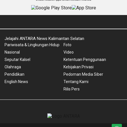
Jelajahi ANTARA News Kalimantan Selatan
Pariwisata & Lingkungan Hidup
Foto
Nasional
Video
Seputar Kalsel
Ketentuan Penggunaan
Olahraga
Kebijakan Privasi
Pendidikan
Pedoman Media Siber
English News
Tentang Kami
Rilis Pers