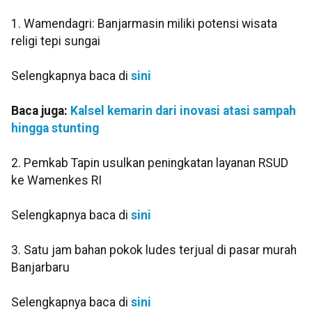
1. Wamendagri: Banjarmasin miliki potensi wisata
religi tepi sungai
Selengkapnya baca di
sini
Baca juga:
Kalsel kemarin dari inovasi atasi sampah
hingga stunting
2. Pemkab Tapin usulkan peningkatan layanan RSUD
ke Wamenkes RI
Selengkapnya baca di
sini
3. Satu jam bahan pokok ludes terjual di pasar murah
Banjarbaru
Selengkapnya baca di
sini