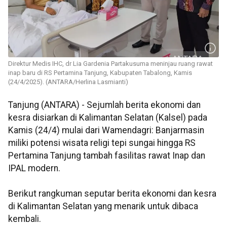
Direktur Medis IHC, dr Lia Gardenia Partakusuma meninjau ruang rawat
inap baru di RS Pertamina Tanjung, Kabupaten Tabalong, Kamis
(24/4/2025). (ANTARA/Herlina Lasmianti)
Tanjung (ANTARA) - Sejumlah berita ekonomi dan
kesra disiarkan di Kalimantan Selatan (Kalsel) pada
Kamis (24/4) mulai dari Wamendagri: Banjarmasin
miliki potensi wisata religi tepi sungai hingga RS
Pertamina Tanjung tambah fasilitas rawat Inap dan
IPAL modern.
Berikut rangkuman seputar berita ekonomi dan kesra
di Kalimantan Selatan yang menarik untuk dibaca
kembali.