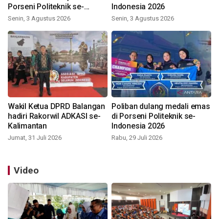
Porseni Politeknik se-
Indonesia 2026
Indonesia 2026
Senin, 3 Agustus 2026
Senin, 3 Agustus 2026
Wakil Ketua DPRD Balangan
Poliban dulang medali emas
hadiri Rakorwil ADKASI se-
di Porseni Politeknik se-
Kalimantan
Indonesia 2026
Jumat, 31 Juli 2026
Rabu, 29 Juli 2026
Video