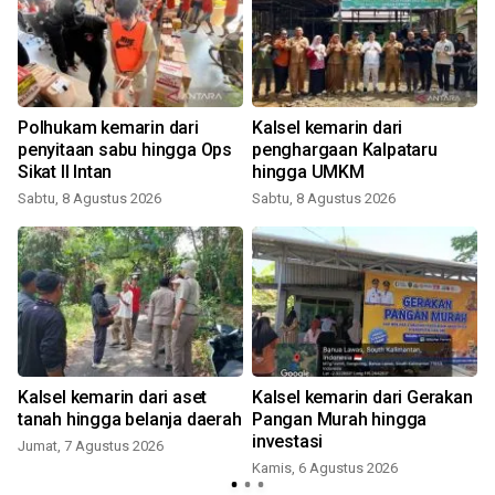
Polhukam kemarin dari
Kalsel kemarin dari
penyitaan sabu hingga Ops
penghargaan Kalpataru
Sikat II Intan
hingga UMKM
Sabtu, 8 Agustus 2026
Sabtu, 8 Agustus 2026
Kalsel kemarin dari aset
Kalsel kemarin dari Gerakan
tanah hingga belanja daerah
Pangan Murah hingga
investasi
Jumat, 7 Agustus 2026
Kamis, 6 Agustus 2026