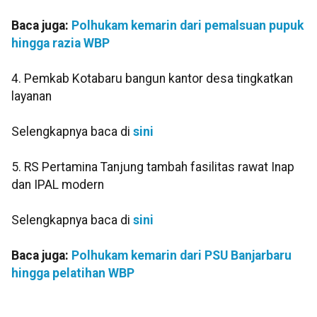
Baca juga:
Polhukam kemarin dari pemalsuan pupuk
hingga razia WBP
4. Pemkab Kotabaru bangun kantor desa tingkatkan
layanan
Selengkapnya baca di
sini
5. RS Pertamina Tanjung tambah fasilitas rawat Inap
dan IPAL modern
Selengkapnya baca di
sini
Baca juga:
Polhukam kemarin dari PSU Banjarbaru
hingga pelatihan WBP