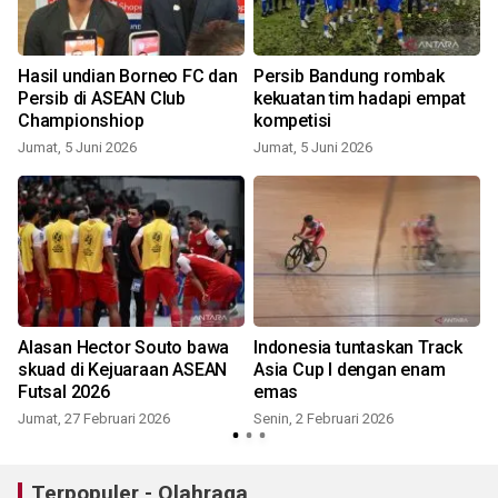
Hasil undian Borneo FC dan
Persib Bandung rombak
d
Persib di ASEAN Club
kekuatan tim hadapi empat
Championshiop
kompetisi
Jumat, 5 Juni 2026
Jumat, 5 Juni 2026
S
-
Alasan Hector Souto bawa
Indonesia tuntaskan Track
skuad di Kejuaraan ASEAN
Asia Cup I dengan enam
Futsal 2026
emas
J
Jumat, 27 Februari 2026
Senin, 2 Februari 2026
Terpopuler - Olahraga