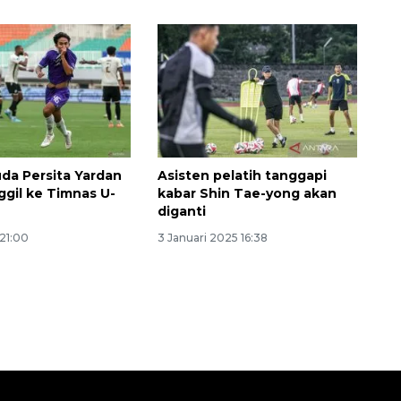
uda Persita Yardan
Asisten pelatih tanggapi
ggil ke Timnas U-
kabar Shin Tae-yong akan
160 ribu sambungan baru
diganti
jaringan gas 2026
 21:00
3 Januari 2025 16:38
2026-08-07 18:00:00