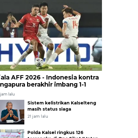
iala AFF 2026 - Indonesia kontra
ingapura berakhir imbang 1-1
jam lalu
Sistem kelistrikan Kalselteng
masih status siaga
21 jam lalu
Polda Kalsel ringkus 126