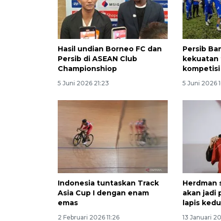
Hasil undian Borneo FC dan
Persib B
Persib di ASEAN Club
kekuatan 
Championshiop
kompetisi
5 Juni 2026 21:23
5 Juni 2026 1
Indonesia tuntaskan Track
Herdman s
Asia Cup I dengan enam
akan jadi
emas
lapis ked
2 Februari 2026 11:26
13 Januari 20