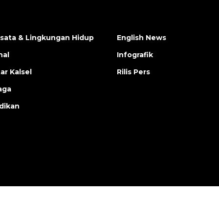
isata & Lingkungan Hidup
English News
nal
Infografik
ar Kalsel
Rilis Pers
aga
dikan