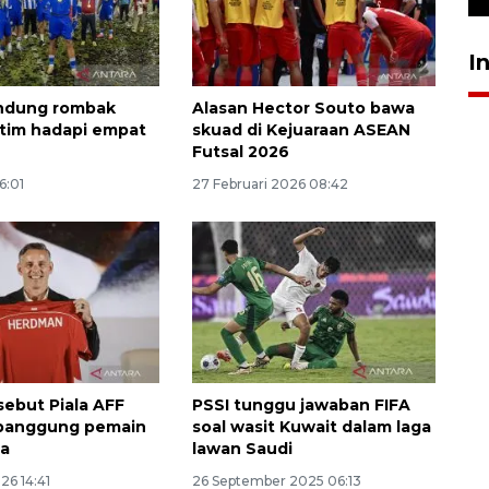
I
andung rombak
Alasan Hector Souto bawa
tim hadapi empat
skuad di Kejuaraan ASEAN
Futsal 2026
6:01
27 Februari 2026 08:42
ebut Piala AFF
PSSI tunggu jawaban FIFA
 panggung pemain
soal wasit Kuwait dalam laga
ua
lawan Saudi
26 14:41
26 September 2025 06:13