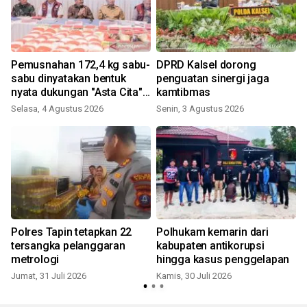
Pemusnahan 172,4 kg sabu-
DPRD Kalsel dorong
sabu dinyatakan bentuk
penguatan sinergi jaga
nyata dukungan "Asta Cita"
kamtibmas
Presiden
Selasa, 4 Agustus 2026
Senin, 3 Agustus 2026
R
Polres Tapin tetapkan 22
Polhukam kemarin dari
tersangka pelanggaran
kabupaten antikorupsi
metrologi
hingga kasus penggelapan
Jumat, 31 Juli 2026
Kamis, 30 Juli 2026
S