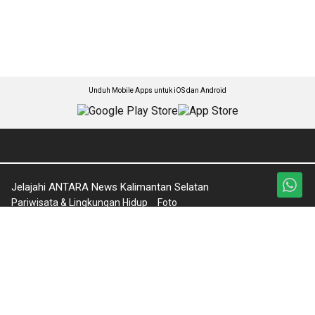
Unduh Mobile Apps untuk iOS dan Android
Jelajahi ANTARA News Kalimantan Selatan
Pariwisata & Lingkungan Hidup
Foto
Nasional
Video
Seputar Kalsel
Ketentuan Penggunaan
Olahraga
Kebijakan Privasi
Pendidikan
Pedoman Media Siber
English News
Tentang Kami
Rilis Pers