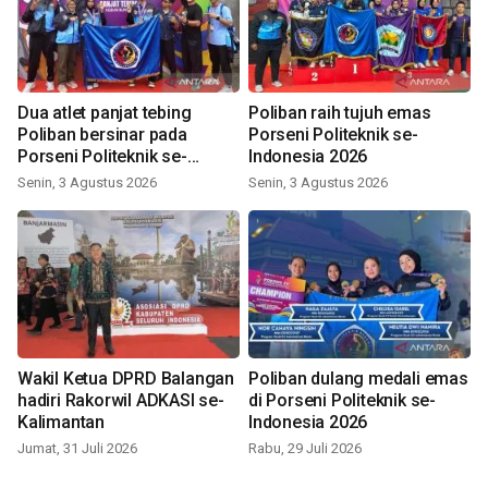
Dua atlet panjat tebing
Poliban raih tujuh emas
Poliban bersinar pada
Porseni Politeknik se-
Porseni Politeknik se-
Indonesia 2026
Indonesia 2026
Senin, 3 Agustus 2026
Senin, 3 Agustus 2026
Wakil Ketua DPRD Balangan
Poliban dulang medali emas
hadiri Rakorwil ADKASI se-
di Porseni Politeknik se-
Kalimantan
Indonesia 2026
Jumat, 31 Juli 2026
Rabu, 29 Juli 2026