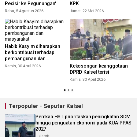
Pesisir ke Pegunungan'
KPK
S
Rabu, 5 Agustus 2026
Jumat, 22 Mei 2026
Habib Kasyim diharapkan
berkontribusi terhadap
pembangunan dan
masyarakat
Kekosongan keanggotaan
Kamis, 30 April 2026
DPRD Kalsel terisi
Kamis, 30 April 2026
R
Terpopuler - Seputar Kalsel
Pemkab HST prioritaskan peningkatan SDM
hingga penguatan ekonomi pada KUA-PPAS
2027
Jul 10th