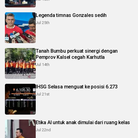
Legenda timnas Gonzales sedih
Jul 25th
Tanah Bumbu perkuat sinergi dengan
Pemprov Kalsel cegah Karhutla
Jul 14th
IHSG Selasa menguat ke posisi 6.273
Jul 21st
Etika AI untuk anak dimulai dari ruang kelas
Jul 22nd