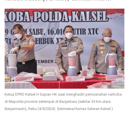
Ketua DPRD Kalsel H Supian HK saat menghadiri pemusnahan narkoba
di Mapolda provinsi setempat di Banjarbaru (sekitar 35 km utara
Banjarmasin), Rabu (4/9/2024). (Istimewa/Humas Setwan Kalsel.)