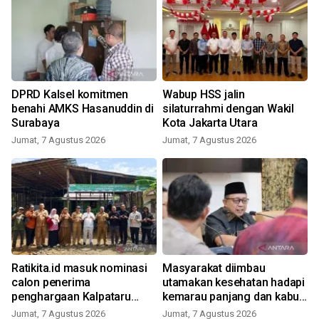
DPRD Kalsel komitmen
Wabup HSS jalin
m
benahi AMKS Hasanuddin di
silaturrahmi dengan Wakil
Surabaya
Kota Jakarta Utara
Jumat, 7 Agustus 2026
Jumat, 7 Agustus 2026
Ratikita.id masuk nominasi
Masyarakat diimbau
l
calon penerima
utamakan kesehatan hadapi
penghargaan Kalpataru
kemarau panjang dan kabut
Kementerian LH 2026
asap
Jumat, 7 Agustus 2026
Jumat, 7 Agustus 2026