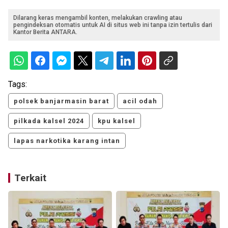
Dilarang keras mengambil konten, melakukan crawling atau
pengindeksan otomatis untuk AI di situs web ini tanpa izin tertulis dari
Kantor Berita ANTARA.
Tags:
polsek banjarmasin barat
acil odah
pilkada kalsel 2024
kpu kalsel
lapas narkotika karang intan
Terkait