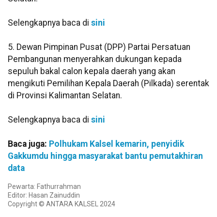
Selengkapnya baca di
sini
5. Dewan Pimpinan Pusat (DPP) Partai Persatuan
Pembangunan menyerahkan dukungan kepada
sepuluh bakal calon kepala daerah yang akan
mengikuti Pemilihan Kepala Daerah (Pilkada) serentak
di Provinsi Kalimantan Selatan.
Selengkapnya baca di
sini
Baca juga:
Polhukam Kalsel kemarin, penyidik
Gakkumdu hingga masyarakat bantu pemutakhiran
data
Pewarta: Fathurrahman
Editor: Hasan Zainuddin
Copyright © ANTARA KALSEL 2024