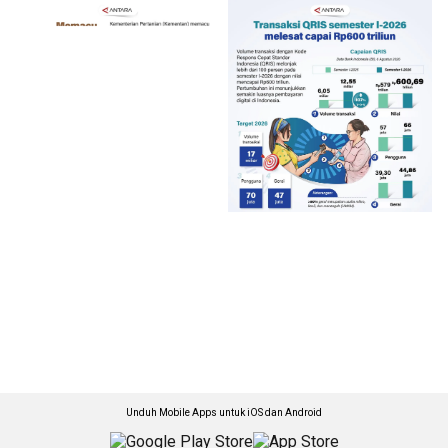
Unduh Mobile Apps untuk iOS dan Android