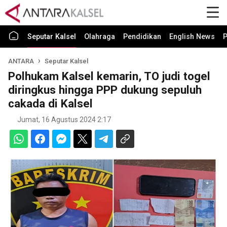
Seputar Kalsel
Olahraga
Pendidikan
English News
P
ANTARA
Seputar Kalsel
Polhukam Kalsel kemarin, TO judi togel
diringkus hingga PPP dukung sepuluh
cakada di Kalsel
Jumat, 16 Agustus 2024 2:17