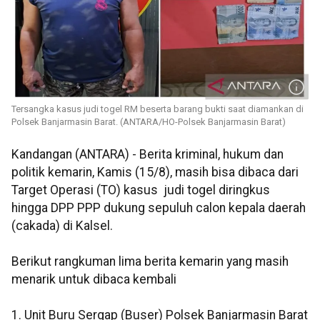
Tersangka kasus judi togel RM beserta barang bukti saat diamankan di
Polsek Banjarmasin Barat. (ANTARA/HO-Polsek Banjarmasin Barat)
Kandangan (ANTARA) - Berita kriminal, hukum dan
politik kemarin, Kamis (15/8), masih bisa dibaca dari
Target Operasi (TO) kasus judi togel diringkus
hingga DPP PPP dukung sepuluh calon kepala daerah
(cakada) di Kalsel.
Berikut rangkuman lima berita kemarin yang masih
menarik untuk dibaca kembali
1. Unit Buru Sergap (Buser) Polsek Banjarmasin Barat