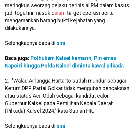
meringkus seorang pelaku berinisial RM dalam kasus
judi togel ini masuk d
alam
target operasi serta
mengamankan barang bukti kejahatan yang
dilakukannya.
Selengkapnya baca di
sini
Baca juga:
Polhukam Kalsel kemarin, Pin emas
Kapolri hingga Polda Kalsel diminta kawal pilkada
2. "Walau Airlangga Hartarto sudah mundur sebagai
Ketum DPP Partai Golkar tidak mengubah pencalonan
atau status Acil Odah sebagai kandidat calon
Gubernur Kalsel pada Pemilihan Kepala Daerah
(Pilkada) Kalsel 2024," kata Supian HK.
Selengkapnya baca di
sini