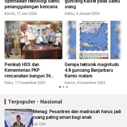
optimalkan teknologi bantu
guncang Kalsel pada Sabtu
penanggulangan bencana
siang
Kamis, 11 Juni 2026
Sabtu, 3 Januari 2026
l
Pemkab HSS dan
Gempa tektonik magnitudo
Kementerian PKP
4.8 guncang Banjarbaru
rencanakan bangun 36
Kamis malam
rumah MBR 2026
Rabu, 17 Desember 2025
Kamis, 4 Desember 2025
Terpopuler - Nasional
Menag: Pesantren dan madrasah harus jadi
ruang paling aman bagi anak
Jul 12th