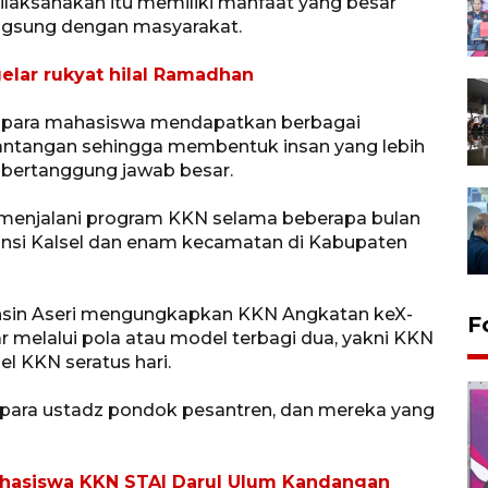
laksanakan itu memiliki manfaat yang besar
angsung dengan masyarakat.
lar rukyat hilal Ramadhan
 para mahasiswa mendapatkan berbagai
ntangan sehingga membentuk insan yang lebih
 bertanggung jawab besar.
menjalani program KKN selama beberapa bulan
insi Kalsel dan enam kecamatan di Kabupaten
hsin Aseri mengungkapkan KKN Angkatan keX-
F
ar melalui pola atau model terbagi dua, yakni KKN
l KKN seratus hari.
uk para ustadz pondok pesantren, dan mereka yang
ahasiswa KKN STAI Darul Ulum Kandangan