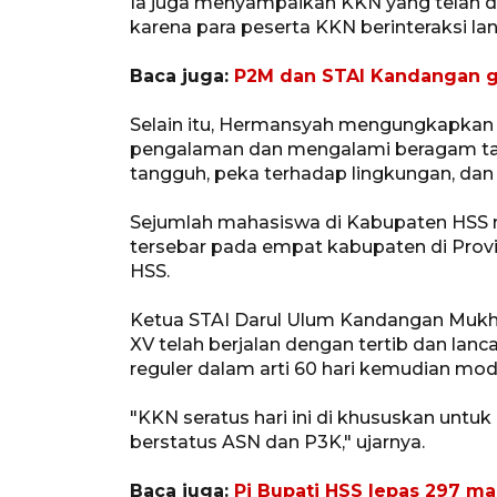
Ia juga menyampaikan KKN yang telah di
karena para peserta KKN berinteraksi l
Baca juga:
P2M dan STAI Kandangan ge
Selain itu, Hermansyah mengungkapkan
pengalaman dan mengalami beragam ta
tangguh, peka terhadap lingkungan, dan
Sejumlah mahasiswa di Kabupaten HSS 
tersebar pada empat kabupaten di Prov
HSS.
Ketua STAI Darul Ulum Kandangan Muk
XV telah berjalan dengan tertib dan lanc
reguler dalam arti 60 hari kemudian mode
"KKN seratus hari ini di khususkan unt
berstatus ASN dan P3K," ujarnya.
Baca juga:
Pj Bupati HSS lepas 297 m