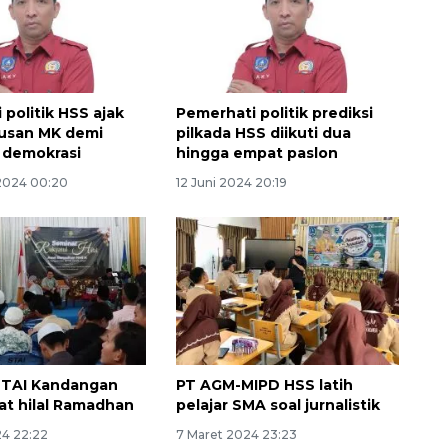
 politik HSS ajak
Pemerhati politik prediksi
usan MK demi
pilkada HSS diikuti dua
n demokrasi
hingga empat paslon
2024 00:20
12 Juni 2024 20:19
160 ribu sambungan baru
jaringan gas 2026
2026-08-07 18:00:00
STAI Kandangan
PT AGM-MIPD HSS latih
yat hilal Ramadhan
pelajar SMA soal jurnalistik
24 22:22
7 Maret 2024 23:23