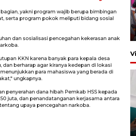
Ketua DPRD Syahrial hadiri
a bagian, yakni program wajib berupa bimbingan
pembukaan Turnamen Sepak
t, serta program pokok meliputi bidang sosial
Bola Usia Dini
23 Juli 2026 21:36
uluhan dan sosialisasi pencegahan kekerasan anak
arkoba.
V
utupan KKN karena banyak para kepala desa
 dan berharap agar kiranya kedepan di lokasi
, menunjukkan para mahasiswa yang berada di
akat," ungkapnya.
ngan penyerahan dana hibah Pemkab HSS kepada
50 juta, dan penandatanganan kerjasama antara
Feature - Kalsel Merangkul
tentang upaya pencegahan narkoba.
Anak Putus Sekolah Lewat
Pendidikan Kesetaraan
Bagian 3
30 Juli 2026 17:56