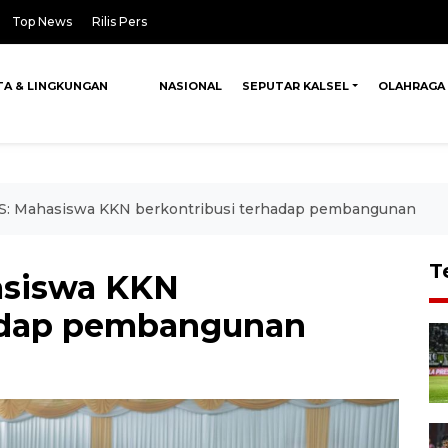
Top News
Rilis Pers
TA & LINGKUNGAN
NASIONAL
SEPUTAR KALSEL
OLAHRAGA
SS: Mahasiswa KKN berkontribusi terhadap pembangunan
T
asiswa KKN
hadap pembangunan