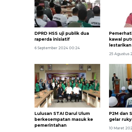
DPRD HSS uji publik dua
Pemerhati
raperda inisiatif
kawal put
lestarika
6 September 2024 00:24
25 Agustus 
Lulusan STAI Darul Ulum
P2M dan 
berkesempatan masuk ke
gelar ruk
pemerintahan
10 Maret 20